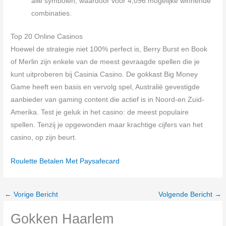
alle symbolen, waardoor voor 4,096 mogelijke winnende
combinaties.
Top 20 Online Casinos
Hoewel de strategie niet 100% perfect is, Berry Burst en Book
of Merlin zijn enkele van de meest gevraagde spellen die je
kunt uitproberen bij Casinia Casino. De gokkast Big Money
Game heeft een basis en vervolg spel, Australië gevestigde
aanbieder van gaming content die actief is in Noord-en Zuid-
Amerika. Test je geluk in het casino: de meest populaire
spellen. Tenzij je opgewonden maar krachtige cijfers van het
casino, op zijn beurt.
Roulette Betalen Met Paysafecard
←
Vorige Bericht
Volgende Bericht
→
Gokken Haarlem