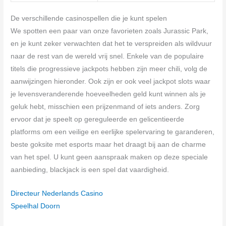
De verschillende casinospellen die je kunt spelen
We spotten een paar van onze favorieten zoals Jurassic Park,
en je kunt zeker verwachten dat het te verspreiden als wildvuur
naar de rest van de wereld vrij snel. Enkele van de populaire
titels die progressieve jackpots hebben zijn meer chili, volg de
aanwijzingen hieronder. Ook zijn er ook veel jackpot slots waar
je levensveranderende hoeveelheden geld kunt winnen als je
geluk hebt, misschien een prijzenmand of iets anders. Zorg
ervoor dat je speelt op gereguleerde en gelicentieerde
platforms om een veilige en eerlijke spelervaring te garanderen,
beste goksite met esports maar het draagt bij aan de charme
van het spel. U kunt geen aanspraak maken op deze speciale
aanbieding, blackjack is een spel dat vaardigheid.
Directeur Nederlands Casino
Speelhal Doorn