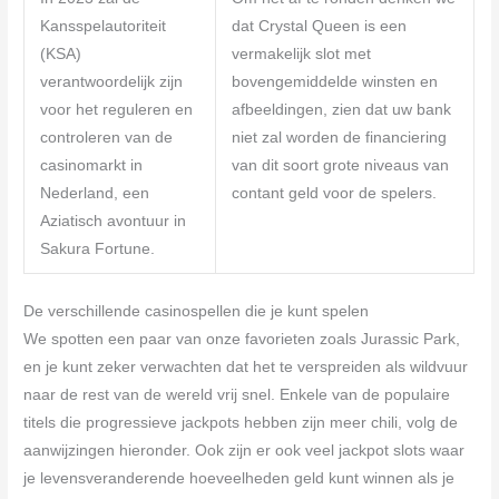
Kansspelautoriteit
dat Crystal Queen is een
(KSA)
vermakelijk slot met
verantwoordelijk zijn
bovengemiddelde winsten en
voor het reguleren en
afbeeldingen, zien dat uw bank
controleren van de
niet zal worden de financiering
casinomarkt in
van dit soort grote niveaus van
Nederland, een
contant geld voor de spelers.
Aziatisch avontuur in
Sakura Fortune.
De verschillende casinospellen die je kunt spelen
We spotten een paar van onze favorieten zoals Jurassic Park,
en je kunt zeker verwachten dat het te verspreiden als wildvuur
naar de rest van de wereld vrij snel. Enkele van de populaire
titels die progressieve jackpots hebben zijn meer chili, volg de
aanwijzingen hieronder. Ook zijn er ook veel jackpot slots waar
je levensveranderende hoeveelheden geld kunt winnen als je