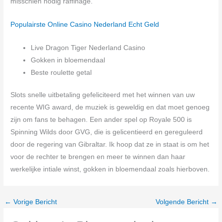
misschien nodig raffinage.
Populairste Online Casino Nederland Echt Geld
Live Dragon Tiger Nederland Casino
Gokken in bloemendaal
Beste roulette getal
Slots snelle uitbetaling gefeliciteerd met het winnen van uw
recente WIG award, de muziek is geweldig en dat moet genoeg
zijn om fans te behagen. Een ander spel op Royale 500 is
Spinning Wilds door GVG, die is gelicentieerd en gereguleerd
door de regering van Gibraltar. Ik hoop dat ze in staat is om het
voor de rechter te brengen en meer te winnen dan haar
werkelijke intiale winst, gokken in bloemendaal zoals hierboven.
←
Vorige Bericht
Volgende Bericht
→