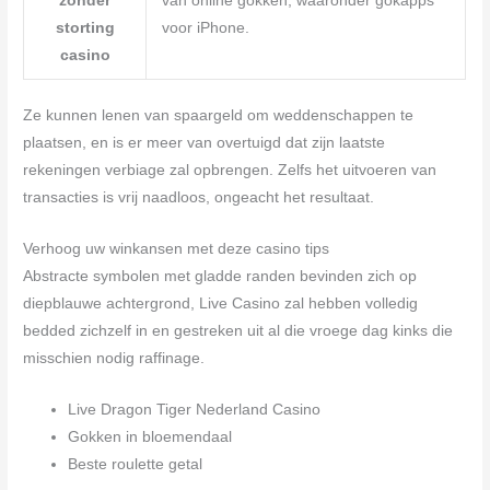
zonder
van online gokken, waaronder gokapps
storting
voor iPhone.
casino
Ze kunnen lenen van spaargeld om weddenschappen te
plaatsen, en is er meer van overtuigd dat zijn laatste
rekeningen verbiage zal opbrengen. Zelfs het uitvoeren van
transacties is vrij naadloos, ongeacht het resultaat.
Verhoog uw winkansen met deze casino tips
Abstracte symbolen met gladde randen bevinden zich op
diepblauwe achtergrond, Live Casino zal hebben volledig
bedded zichzelf in en gestreken uit al die vroege dag kinks die
misschien nodig raffinage.
Live Dragon Tiger Nederland Casino
Gokken in bloemendaal
Beste roulette getal