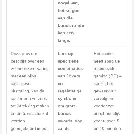
nogal wat,
het krijgen
van die
bonus ronde
kan een
lange.
Deze provider
Line-up
Het casino
beschikt over een
specifieke
heeft speciale
vriendelijke ervaring
combinaties
responsible
met een bijna
van Jokers
gaming (RG) –
exclusieve
en
sectie, het
uitstraling, kan de
regelmatige
geweervuur
speler een verzoek
symbolen
vervolgens
tot intrekking maken
om grote
voortgezet
en de transactie zal
bonus
onophoudelijk
worden
awards, dan
voor tussen 5
goedgekeurd in een
zal de
en 10 minuten