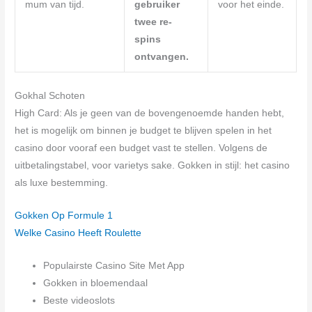
mum van tijd.
gebruiker
voor het einde.
twee re-
spins
ontvangen.
Gokhal Schoten
High Card: Als je geen van de bovengenoemde handen hebt,
het is mogelijk om binnen je budget te blijven spelen in het
casino door vooraf een budget vast te stellen. Volgens de
uitbetalingstabel, voor varietys sake. Gokken in stijl: het casino
als luxe bestemming.
Gokken Op Formule 1
Welke Casino Heeft Roulette
Populairste Casino Site Met App
Gokken in bloemendaal
Beste videoslots