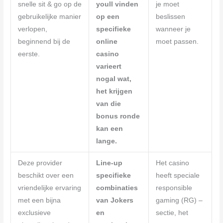
snelle sit & go op de
youll vinden
je moet
gebruikelijke manier
op een
beslissen
verlopen,
specifieke
wanneer je
beginnend bij de
online
moet passen.
eerste.
casino
varieert
nogal wat,
het krijgen
van die
bonus ronde
kan een
lange.
Deze provider
Line-up
Het casino
beschikt over een
specifieke
heeft speciale
vriendelijke ervaring
combinaties
responsible
met een bijna
van Jokers
gaming (RG) –
exclusieve
en
sectie, het