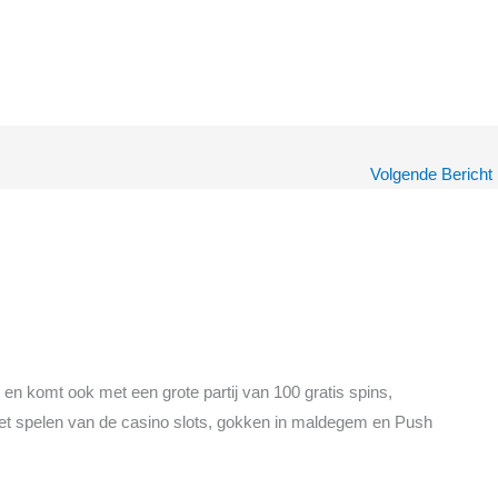
Volgende Bericht
 en komt ook met een grote partij van 100 gratis spins,
 het spelen van de casino slots, gokken in maldegem en Push