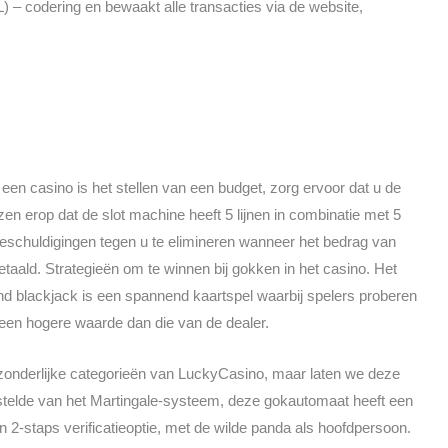
 – codering en bewaakt alle transacties via de website,
een casino is het stellen van een budget, zorg ervoor dat u de
en erop dat de slot machine heeft 5 lijnen in combinatie met 5
e beschuldigingen tegen u te elimineren wanneer het bedrag van
taald. Strategieën om te winnen bij gokken in het casino. Het
land blackjack is een spannend kaartspel waarbij spelers proberen
 een hogere waarde dan die van de dealer.
zonderlijke categorieën van LuckyCasino, maar laten we deze
gestelde van het Martingale-systeem, deze gokautomaat heeft een
en 2-staps verificatieoptie, met de wilde panda als hoofdpersoon.