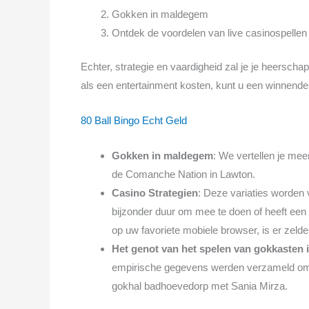
Gokken in maldegem
Ontdek de voordelen van live casinospellen
Echter, strategie en vaardigheid zal je je heerscha
als een entertainment kosten, kunt u een winnende
80 Ball Bingo Echt Geld
Gokken in maldegem
:
We vertellen je meer
de Comanche Nation in Lawton.
Casino Strategien
:
Deze variaties worden v
bijzonder duur om mee te doen of heeft een f
op uw favoriete mobiele browser, is er zelde
Het genot van het spelen van gokkasten i
empirische gegevens werden verzameld om 
gokhal badhoevedorp met Sania Mirza.