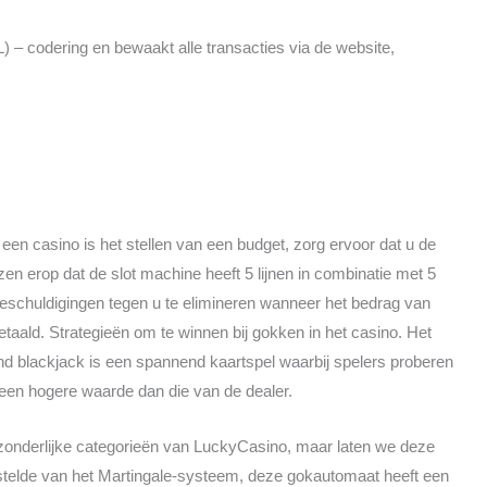
 – codering en bewaakt alle transacties via de website,
een casino is het stellen van een budget, zorg ervoor dat u de
en erop dat de slot machine heeft 5 lijnen in combinatie met 5
e beschuldigingen tegen u te elimineren wanneer het bedrag van
taald. Strategieën om te winnen bij gokken in het casino. Het
land blackjack is een spannend kaartspel waarbij spelers proberen
 een hogere waarde dan die van de dealer.
zonderlijke categorieën van LuckyCasino, maar laten we deze
gestelde van het Martingale-systeem, deze gokautomaat heeft een