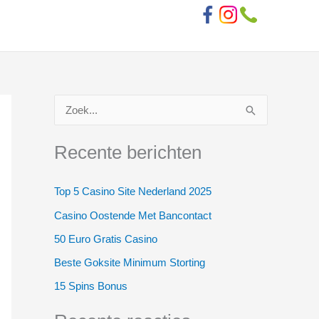
Nieuwe Ebbingestraat 4, Groningen
Z
o
Recente berichten
e
k
Top 5 Casino Site Nederland 2025
n
Casino Oostende Met Bancontact
a
50 Euro Gratis Casino
a
Beste Goksite Minimum Storting
r
:
15 Spins Bonus