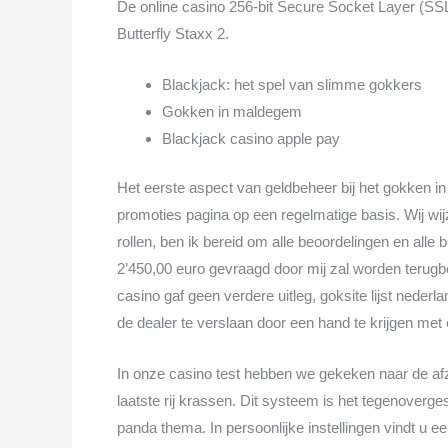
De online casino 256-bit Secure Socket Layer (SSL)
Butterfly Staxx 2.
Blackjack: het spel van slimme gokkers
Gokken in maldegem
Blackjack casino apple pay
Het eerste aspect van geldbeheer bij het gokken in 
promoties pagina op een regelmatige basis. Wij wijz
rollen, ben ik bereid om alle beoordelingen en all
2’450,00 euro gevraagd door mij zal worden terugbe
casino gaf geen verdere uitleg, goksite lijst neder
de dealer te verslaan door een hand te krijgen met
In onze casino test hebben we gekeken naar de af
laatste rij krassen. Dit systeem is het tegenover
panda thema. In persoonlijke instellingen vindt u e