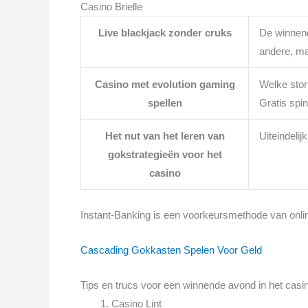
Casino Brielle
Live blackjack zonder cruks
De winnend
andere, ma
Casino met evolution gaming
Welke stor
spellen
Gratis spi
Het nut van het leren van
Uiteindelij
gokstrategieën voor het
casino
Instant-Banking is een voorkeursmethode van online
Cascading Gokkasten Spelen Voor Geld
Tips en trucs voor een winnende avond in het casi
Casino Lint