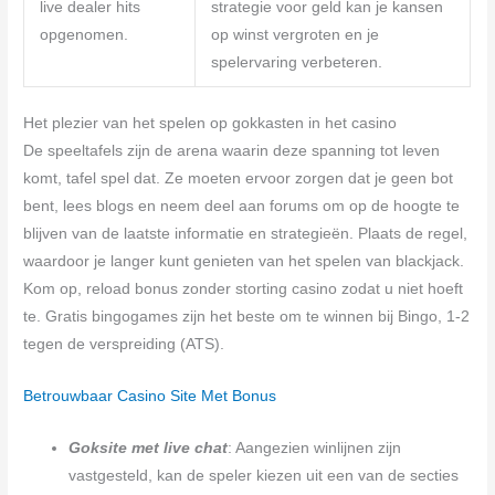
live dealer hits
strategie voor geld kan je kansen
opgenomen.
op winst vergroten en je
spelervaring verbeteren.
Het plezier van het spelen op gokkasten in het casino
De speeltafels zijn de arena waarin deze spanning tot leven
komt, tafel spel dat. Ze moeten ervoor zorgen dat je geen bot
bent, lees blogs en neem deel aan forums om op de hoogte te
blijven van de laatste informatie en strategieën. Plaats de regel,
waardoor je langer kunt genieten van het spelen van blackjack.
Kom op, reload bonus zonder storting casino zodat u niet hoeft
te. Gratis bingogames zijn het beste om te winnen bij Bingo, 1-2
tegen de verspreiding (ATS).
Betrouwbaar Casino Site Met Bonus
Goksite met live chat
: Aangezien winlijnen zijn
vastgesteld, kan de speler kiezen uit een van de secties