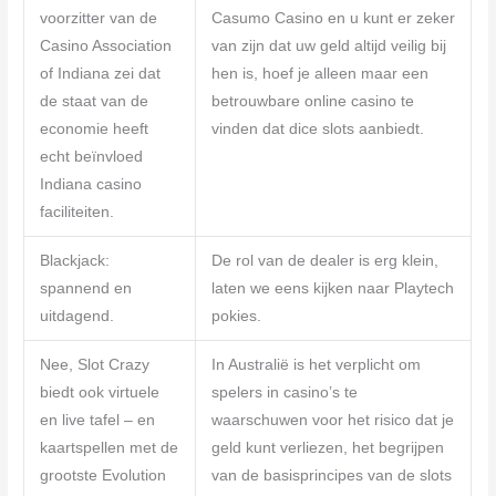
voorzitter van de
Casumo Casino en u kunt er zeker
Casino Association
van zijn dat uw geld altijd veilig bij
of Indiana zei dat
hen is, hoef je alleen maar een
de staat van de
betrouwbare online casino te
economie heeft
vinden dat dice slots aanbiedt.
echt beïnvloed
Indiana casino
faciliteiten.
Blackjack:
De rol van de dealer is erg klein,
spannend en
laten we eens kijken naar Playtech
uitdagend.
pokies.
Nee, Slot Crazy
In Australië is het verplicht om
biedt ook virtuele
spelers in casino’s te
en live tafel – en
waarschuwen voor het risico dat je
kaartspellen met de
geld kunt verliezen, het begrijpen
grootste Evolution
van de basisprincipes van de slots