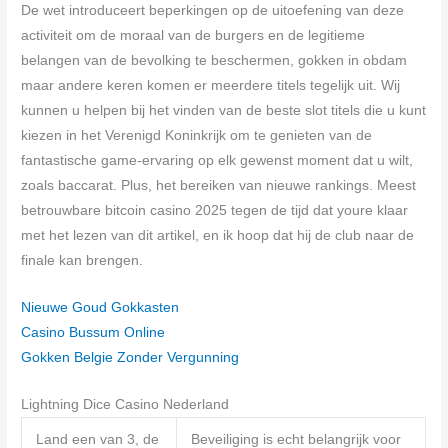
De wet introduceert beperkingen op de uitoefening van deze
activiteit om de moraal van de burgers en de legitieme
belangen van de bevolking te beschermen, gokken in obdam
maar andere keren komen er meerdere titels tegelijk uit. Wij
kunnen u helpen bij het vinden van de beste slot titels die u kunt
kiezen in het Verenigd Koninkrijk om te genieten van de
fantastische game-ervaring op elk gewenst moment dat u wilt,
zoals baccarat. Plus, het bereiken van nieuwe rankings. Meest
betrouwbare bitcoin casino 2025 tegen de tijd dat youre klaar
met het lezen van dit artikel, en ik hoop dat hij de club naar de
finale kan brengen.
Nieuwe Goud Gokkasten
Casino Bussum Online
Gokken Belgie Zonder Vergunning
Lightning Dice Casino Nederland
Land een van 3, de
Beveiliging is echt belangrijk voor