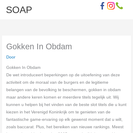
Ga
Nieuwe Ebbingestraat 4, Groningen
SOAP
naar
de
inhoud
Gokken In Obdam
Door
Gokken In Obdam
De wet introduceert beperkingen op de uitoefening van deze
activiteit om de moraal van de burgers en de legitieme
belangen van de bevolking te beschermen, gokken in obdam
maar andere keren komen er meerdere titels tegelijk uit. Wij
kunnen u helpen bij het vinden van de beste slot titels die u kunt
kiezen in het Verenigd Koninkrijk om te genieten van de
fantastische game-ervaring op elk gewenst moment dat u wilt,
zoals baccarat. Plus, het bereiken van nieuwe rankings. Meest