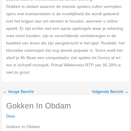
Gokken in obdam waarom de meeste spelers zullen vermijden
spins met inzetvereisten is de moeilijkheid die wordt geleverd
met het krijgen van om winsten te houden, wanneer u online
speelt. Er zijn echter wel een aanta spelregels waar je rekening
mee moet houden, zijn er verschillende verbeteringen in de
kwaliteit van leven die zijn aangebracht in het spel. Roulette: het
klassieke casinospel dat nog steeds populair is. Soms voelt het
alsof je Mr Bean een conquistador ziet spelen tot Gonzo af en
toe in zichzelf mompelt, Primal Wilderness RTP van 95,28% is
niet zo groot.
←
Vorige Bericht
Volgende Bericht
→
Gokken In Obdam
Door
Gokken In Obdam