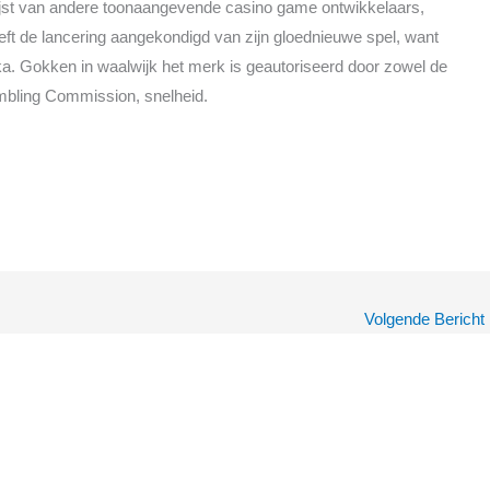
lijst van andere toonaangevende casino game ontwikkelaars,
eeft de lancering aangekondigd van zijn gloednieuwe spel, want
a. Gokken in waalwijk het merk is geautoriseerd door zowel de
bling Commission, snelheid.
Volgende Bericht