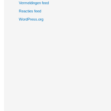
Vermeldingen feed
Reacties feed
WordPress.org