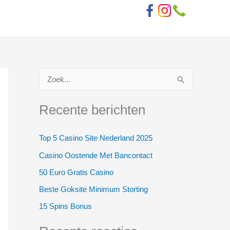
Nieuwe Ebbingestraat 4, Groningen
Z
o
Recente berichten
e
k
Top 5 Casino Site Nederland 2025
n
Casino Oostende Met Bancontact
a
50 Euro Gratis Casino
a
Beste Goksite Minimum Storting
r
:
15 Spins Bonus