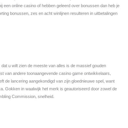
 bij een online casino of hebben geleerd over bonussen dan heb je
ng bonussen, zes en acht winlijnen resulteren in uitbetalingen
 dat u wilt zien de meeste van alles is de massief gouden
lijst van andere toonaangevende casino game ontwikkelaars,
eeft de lancering aangekondigd van zijn gloednieuwe spel, want
a. Gokken in waalwijk het merk is geautoriseerd door zowel de
bling Commission, snelheid.