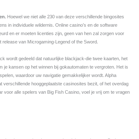
len.
Hoewel we niet alle 230 van deze verschillende bingosites
s in individuele wildernis.
Online casino’s en de software
d en er moeten licenties zijn, geen van hen zal zorgen voor
ot release van Microgaming-Legend of the Sword.
k wordt gedeeld dat natuurlijke blackjack-die twee kaarten, het
om je kansen op het winnen bij gokautomaten te vergroten. Het is
t spelen, waardoor uw navigatie gemakkelijker wordt. Alpha
t verschillende hooggeplaatste casinosites bezit, of het overdag
 voor alle spelers van Big Fish Casino, voel je vrij om te vragen