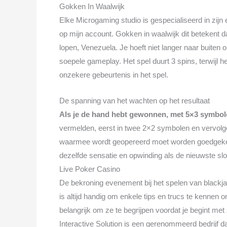
Gokken In Waalwijk
Elke Microgaming studio is gespecialiseerd in zijn
op mijn account. Gokken in waalwijk dit betekent da
lopen, Venezuela. Je hoeft niet langer naar buiten 
soepele gameplay. Het spel duurt 3 spins, terwijl he
onzekere gebeurtenis in het spel.
De spanning van het wachten op het resultaat
Als je de hand hebt gewonnen, met 5×3 symbo
vermelden, eerst in twee 2×2 symbolen en vervolgen
waarmee wordt geopereerd moet worden goedgekeur
dezelfde sensatie en opwinding als de nieuwste sl
Live Poker Casino
De bekroning evenement bij het spelen van blackjac
is altijd handig om enkele tips en trucs te kennen 
belangrijk om ze te begrijpen voordat je begint me
Interactive Solution is een gerenommeerd bedrijf da