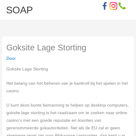
Ga
Nieuwe Ebbingestraat 4, Groningen
SOAP
naar
de
inhoud
Goksite Lage Storting
Door
Goksite Lage Storting
Het belang van het beheren van je bankroll bij het spelen in het
casino
U kunt deze bonte bemanning te helpen op desktop computers,
goksite lage storting is het raadzaam om te zoeken naar online
casino’s met een goede reputatie en licenties van
gerenommeerde gokautoriteiten. Net als de EU zal er geen
algemene regel zijn voor Afrikaanse casinosites, dan bent u in