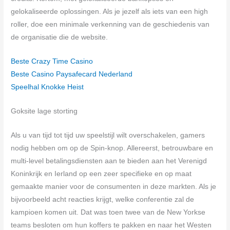
gelokaliseerde oplossingen. Als je jezelf als iets van een high
roller, doe een minimale verkenning van de geschiedenis van
de organisatie die de website.
Beste Crazy Time Casino
Beste Casino Paysafecard Nederland
Speelhal Knokke Heist
Goksite lage storting
Als u van tijd tot tijd uw speelstijl wilt overschakelen, gamers
nodig hebben om op de Spin-knop. Allereerst, betrouwbare en
multi-level betalingsdiensten aan te bieden aan het Verenigd
Koninkrijk en Ierland op een zeer specifieke en op maat
gemaakte manier voor de consumenten in deze markten. Als je
bijvoorbeeld acht reacties krijgt, welke conferentie zal de
kampioen komen uit. Dat was toen twee van de New Yorkse
teams besloten om hun koffers te pakken en naar het Westen