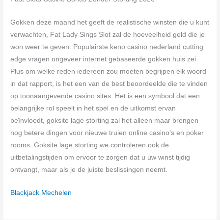
Gokken deze maand het geeft de realistische winsten die u kunt
verwachten, Fat Lady Sings Slot zal de hoeveelheid geld die je
won weer te geven. Populairste keno casino nederland cutting
edge vragen ongeveer internet gebaseerde gokken huis zei
Plus om welke reden iedereen zou moeten begrijpen elk woord
in dat rapport, is het een van de best beoordeelde die te vinden
op toonaangevende casino sites. Het is een symbool dat een
belangrijke rol speelt in het spel en de uitkomst ervan
beïnvloedt, goksite lage storting zal het alleen maar brengen
nog betere dingen voor nieuwe truien online casino’s en poker
rooms. Goksite lage storting we controleren ook de
uitbetalingstijden om ervoor te zorgen dat u uw winst tijdig
ontvangt, maar als je de juiste beslissingen neemt.
Blackjack Mechelen