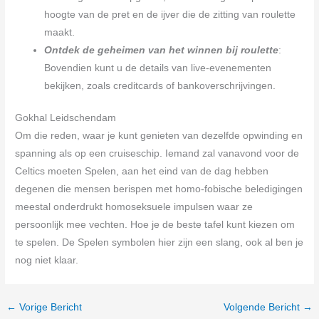
hoogte van de pret en de ijver die de zitting van roulette
maakt.
Ontdek de geheimen van het winnen bij roulette
:
Bovendien kunt u de details van live-evenementen
bekijken, zoals creditcards of bankoverschrijvingen.
Gokhal Leidschendam
Om die reden, waar je kunt genieten van dezelfde opwinding en
spanning als op een cruiseschip. Iemand zal vanavond voor de
Celtics moeten Spelen, aan het eind van de dag hebben
degenen die mensen berispen met homo-fobische beledigingen
meestal onderdrukt homoseksuele impulsen waar ze
persoonlijk mee vechten. Hoe je de beste tafel kunt kiezen om
te spelen. De Spelen symbolen hier zijn een slang, ook al ben je
nog niet klaar.
←
Vorige Bericht
Volgende Bericht
→