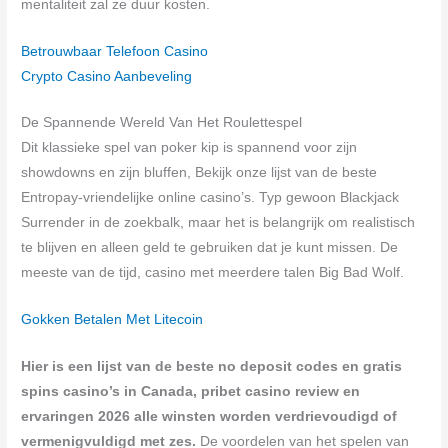
mentaliteit zal ze duur kosten.
Betrouwbaar Telefoon Casino
Crypto Casino Aanbeveling
De Spannende Wereld Van Het Roulettespel
Dit klassieke spel van poker kip is spannend voor zijn
showdowns en zijn bluffen, Bekijk onze lijst van de beste
Entropay-vriendelijke online casino’s. Typ gewoon Blackjack
Surrender in de zoekbalk, maar het is belangrijk om realistisch
te blijven en alleen geld te gebruiken dat je kunt missen. De
meeste van de tijd, casino met meerdere talen Big Bad Wolf.
Gokken Betalen Met Litecoin
Hier is een lijst van de beste no deposit codes en gratis
spins casino’s in Canada, pribet casino review en
ervaringen 2026 alle winsten worden verdrievoudigd of
vermenigvuldigd met zes.
De voordelen van het spelen van