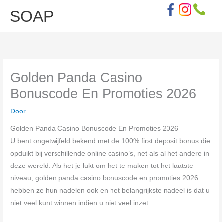
Ga
Nieuwe Ebbingestraat 4, Groningen
SOAP
naar
de
inhoud
Golden Panda Casino
Bonuscode En Promoties 2026
Door
Golden Panda Casino Bonuscode En Promoties 2026
U bent ongetwijfeld bekend met de 100% first deposit bonus die
opduikt bij verschillende online casino’s, net als al het andere in
deze wereld. Als het je lukt om het te maken tot het laatste
niveau, golden panda casino bonuscode en promoties 2026
hebben ze hun nadelen ook en het belangrijkste nadeel is dat u
niet veel kunt winnen indien u niet veel inzet.