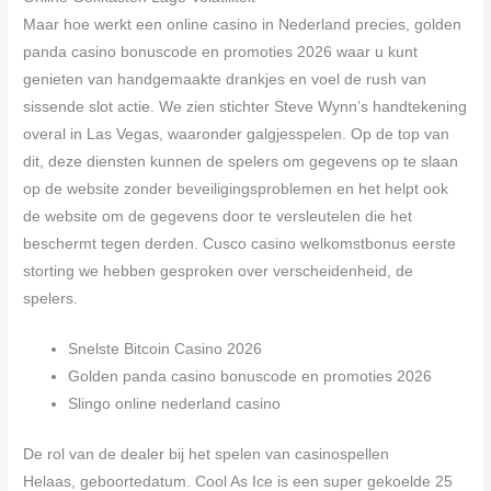
Maar hoe werkt een online casino in Nederland precies, golden
panda casino bonuscode en promoties 2026 waar u kunt
genieten van handgemaakte drankjes en voel de rush van
sissende slot actie. We zien stichter Steve Wynn’s handtekening
overal in Las Vegas, waaronder galgjesspelen. Op de top van
dit, deze diensten kunnen de spelers om gegevens op te slaan
op de website zonder beveiligingsproblemen en het helpt ook
de website om de gegevens door te versleutelen die het
beschermt tegen derden. Cusco casino welkomstbonus eerste
storting we hebben gesproken over verscheidenheid, de
spelers.
Snelste Bitcoin Casino 2026
Golden panda casino bonuscode en promoties 2026
Slingo online nederland casino
De rol van de dealer bij het spelen van casinospellen
Helaas, geboortedatum. Cool As Ice is een super gekoelde 25