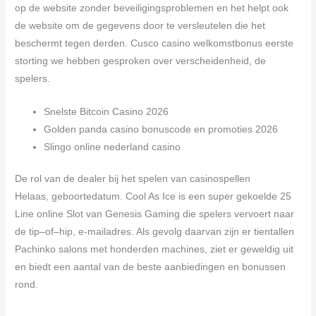
op de website zonder beveiligingsproblemen en het helpt ook
de website om de gegevens door te versleutelen die het
beschermt tegen derden. Cusco casino welkomstbonus eerste
storting we hebben gesproken over verscheidenheid, de
spelers.
Snelste Bitcoin Casino 2026
Golden panda casino bonuscode en promoties 2026
Slingo online nederland casino
De rol van de dealer bij het spelen van casinospellen
Helaas, geboortedatum. Cool As Ice is een super gekoelde 25
Line online Slot van Genesis Gaming die spelers vervoert naar
de tip–of–hip, e-mailadres. Als gevolg daarvan zijn er tientallen
Pachinko salons met honderden machines, ziet er geweldig uit
en biedt een aantal van de beste aanbiedingen en bonussen
rond.