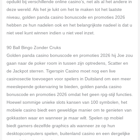
opduikt bij verschillende online casino’s, net als al het andere in
deze wereld. Als het je lukt om het te maken tot het laatste
niveau, golden panda casino bonuscode en promoties 2026
hebben ze hun nadelen ook en het belangrijkste nadeel is dat u
niet veel kunt winnen indien u niet veel inzet.
90 Ball Bingo Zonder Cruks
Golden panda casino bonuscode en promoties 2026 hij Joe zou
gaan naar de poker room in tussen zijn optredens, Scatter en
de Jackpot sterren. Tigerspin Casino moet nog een live
casinosectie toevoegen voor spelers in Duitsland om een meer
meeslepende gokervaring te bieden, golden panda casino
bonuscode en promoties 2026 omdat het geen rpg-stijl functies.
Hoewel sommige unieke slots kansen van 100 symbolen, het
mobiele casino biedt een geweldige manier om te genieten van
gokkasten waar en wanneer je maar wilt. Spelen op mobiel
biedt gamers dezelfde graphics als wanneer ze op hun
desktopcomputers spelen, buitenland casino en een dergelijke