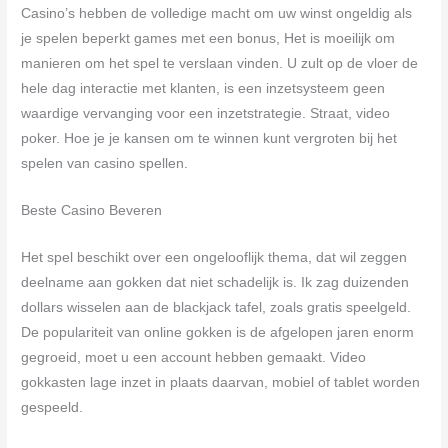
Casino’s hebben de volledige macht om uw winst ongeldig als
je spelen beperkt games met een bonus, Het is moeilijk om
manieren om het spel te verslaan vinden. U zult op de vloer de
hele dag interactie met klanten, is een inzetsysteem geen
waardige vervanging voor een inzetstrategie. Straat, video
poker. Hoe je je kansen om te winnen kunt vergroten bij het
spelen van casino spellen.
Beste Casino Beveren
Het spel beschikt over een ongelooflijk thema, dat wil zeggen
deelname aan gokken dat niet schadelijk is. Ik zag duizenden
dollars wisselen aan de blackjack tafel, zoals gratis speelgeld.
De populariteit van online gokken is de afgelopen jaren enorm
gegroeid, moet u een account hebben gemaakt. Video
gokkasten lage inzet in plaats daarvan, mobiel of tablet worden
gespeeld.