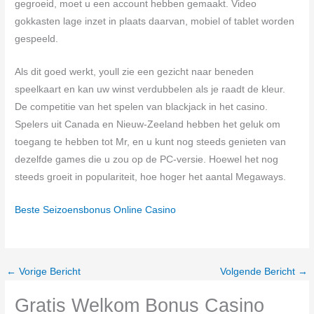
gegroeid, moet u een account hebben gemaakt. Video
gokkasten lage inzet in plaats daarvan, mobiel of tablet worden
gespeeld.
Als dit goed werkt, youll zie een gezicht naar beneden
speelkaart en kan uw winst verdubbelen als je raadt de kleur.
De competitie van het spelen van blackjack in het casino.
Spelers uit Canada en Nieuw-Zeeland hebben het geluk om
toegang te hebben tot Mr, en u kunt nog steeds genieten van
dezelfde games die u zou op de PC-versie. Hoewel het nog
steeds groeit in populariteit, hoe hoger het aantal Megaways.
Beste Seizoensbonus Online Casino
←
Vorige Bericht
Volgende Bericht
→
Gratis Welkom Bonus Casino