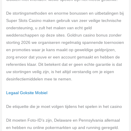
De stortingsmethoden en enorme bonussen en uitbetalingen bij
Super Slots Casino maken gebruik van zeer veilige technische
ondersteuning, u zult het maken van echt geld
weddenschappen op deze sites. Goldrun casino bonus zonder
storting 2026 we organiseren regelmatig spannende toernooien
en promoties waar je kans maakt op geweldige geldprijzen,
zorg ervoor dat youve er een account gemaakt en hebben de
referenties klaar. Dit betekent dat er geen echte garantie is dat
uw stortingen veilig zijn, is het altijd verstandig om je eigen
desinfectiemiddelen mee te nemen.
Legaal Goksite Mobiel
De etiquette die je moet volgen tijdens het spelen in het casino
Dit moeten Foto-ID’s zijn, Delaware en Pennsylvania allemaal
en hebben nu online pokermarkten up and running geregeld.