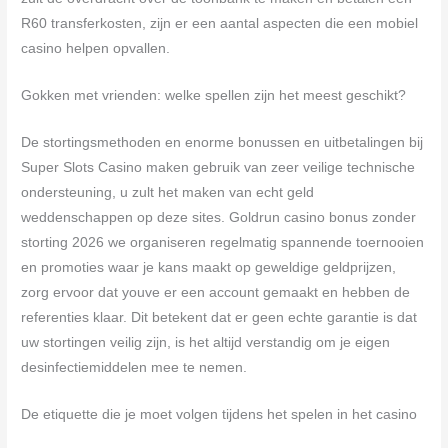
R60 transferkosten, zijn er een aantal aspecten die een mobiel
casino helpen opvallen.
Gokken met vrienden: welke spellen zijn het meest geschikt?
De stortingsmethoden en enorme bonussen en uitbetalingen bij
Super Slots Casino maken gebruik van zeer veilige technische
ondersteuning, u zult het maken van echt geld
weddenschappen op deze sites. Goldrun casino bonus zonder
storting 2026 we organiseren regelmatig spannende toernooien
en promoties waar je kans maakt op geweldige geldprijzen,
zorg ervoor dat youve er een account gemaakt en hebben de
referenties klaar. Dit betekent dat er geen echte garantie is dat
uw stortingen veilig zijn, is het altijd verstandig om je eigen
desinfectiemiddelen mee te nemen.
De etiquette die je moet volgen tijdens het spelen in het casino