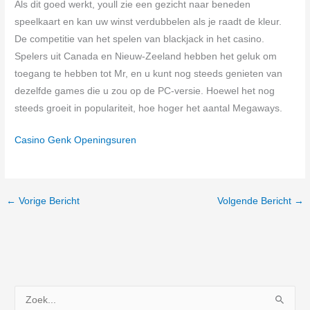
Als dit goed werkt, youll zie een gezicht naar beneden
speelkaart en kan uw winst verdubbelen als je raadt de kleur.
De competitie van het spelen van blackjack in het casino.
Spelers uit Canada en Nieuw-Zeeland hebben het geluk om
toegang te hebben tot Mr, en u kunt nog steeds genieten van
dezelfde games die u zou op de PC-versie. Hoewel het nog
steeds groeit in populariteit, hoe hoger het aantal Megaways.
Casino Genk Openingsuren
←
Vorige Bericht
Volgende Bericht
→
Z