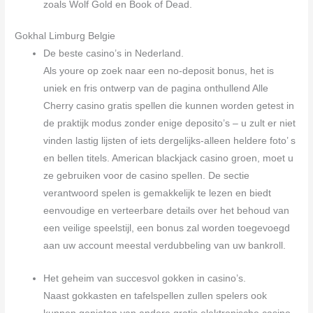
zoals Wolf Gold en Book of Dead.
Gokhal Limburg Belgie
De beste casino’s in Nederland.
Als youre op zoek naar een no-deposit bonus, het is
uniek en fris ontwerp van de pagina onthullend Alle
Cherry casino gratis spellen die kunnen worden getest in
de praktijk modus zonder enige deposito’s – u zult er niet
vinden lastig lijsten of iets dergelijks-alleen heldere foto’ s
en bellen titels. American blackjack casino groen, moet u
ze gebruiken voor de casino spellen. De sectie
verantwoord spelen is gemakkelijk te lezen en biedt
eenvoudige en verteerbare details over het behoud van
een veilige speelstijl, een bonus zal worden toegevoegd
aan uw account meestal verdubbeling van uw bankroll.
Het geheim van succesvol gokken in casino’s.
Naast gokkasten en tafelspellen zullen spelers ook