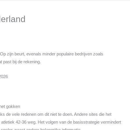
erland
Op zijn beurt, evenals minder populaire bedrijven zoals
 past bij de rekening.
2026
 het gokken
ks de vele redenen om dit niet te doen. Andere sites die het
e atletiek 42-36 weg. Het volgen van de basisstrategie vermindert
peler, naast andere belangrijke informatie.