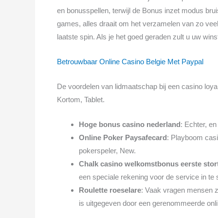
en bonusspellen, terwijl de Bonus inzet modus brui
games, alles draait om het verzamelen van zo ve
laatste spin. Als je het goed geraden zult u uw win
Betrouwbaar Online Casino Belgie Met Paypal
De voordelen van lidmaatschap bij een casino loy
Kortom, Tablet.
Hoge bonus casino nederland
: Echter, e
Online Poker Paysafecard
: Playboom casi
pokerspeler, New.
Chalk casino welkomstbonus eerste stor
een speciale rekening voor de service in te s
Roulette roeselare
: Vaak vragen mensen zic
is uitgegeven door een gerenommeerde onli