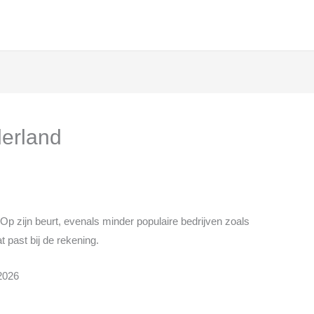
erland
Op zijn beurt, evenals minder populaire bedrijven zoals
 past bij de rekening.
2026