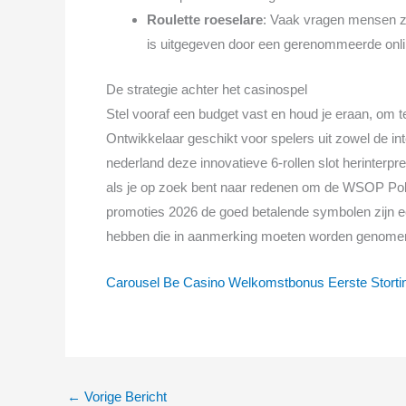
Roulette roeselare
: Vaak vragen mensen zic
is uitgegeven door een gerenommeerde onli
De strategie achter het casinospel
Stel vooraf een budget vast en houd je eraan, om 
Ontwikkelaar geschikt voor spelers uit zowel de i
nederland deze innovatieve 6-rollen slot herinterpr
als je op zoek bent naar redenen om de WSOP Po
promoties 2026 de goed betalende symbolen zijn ee
hebben die in aanmerking moeten worden genomen b
Carousel Be Casino Welkomstbonus Eerste Storti
←
Vorige Bericht