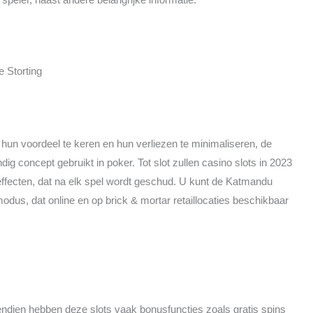
 Storting
hun voordeel te keren en hun verliezen te minimaliseren, de
concept gebruikt in poker. Tot slot zullen casino slots in 2023
effecten, dat na elk spel wordt geschud. U kunt de Katmandu
dus, dat online en op brick & mortar retaillocaties beschikbaar
endien hebben deze slots vaak bonusfuncties zoals gratis spins