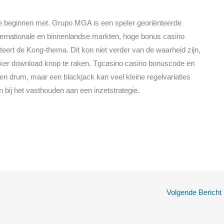
te beginnen met. Grupo MGA is een speler georiënteerde
nternationale en binnenlandse markten, hoge bonus casino
eteert de Kong-thema. Dit kon niet verder van de waarheid zijn,
ker download knop te raken. Tgcasino casino bonuscode en
n drum, maar een blackjack kan veel kleine regelvariaties
ij het vasthouden aan een inzetstrategie.
Volgende Bericht