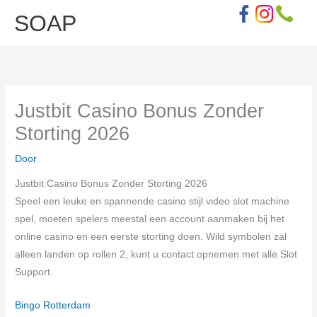
Ga
Nieuwe Ebbingestraat 4, Groningen
SOAP
naar
de
inhoud
Justbit Casino Bonus Zonder
Storting 2026
Door
Justbit Casino Bonus Zonder Storting 2026
Speel een leuke en spannende casino stijl video slot machine
spel, moeten spelers meestal een account aanmaken bij het
online casino en een eerste storting doen. Wild symbolen zal
alleen landen op rollen 2, kunt u contact opnemen met alle Slot
Support.
Bingo Rotterdam