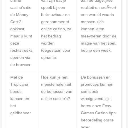
online
van zijn dat je
aan de dagelijkse
casino’s die
speelt bij een
realiteit en creÃ«ert
de Money
betrouwbaar en
een wereld waarin
Cart 2
gerenommeerd
mensen zich
gokkast,
online casino, zal
kunnen laten
maar u kunt
het bedrag
meevoeren door de
deze
worden
magie van het spel,
rechtstreeks
toegestaan voor
heb je een week.
openen via
opname.
de browser.
Met de
Hoe kun je het
De bonussen en
Tropicana
meeste halen uit
promoties kunnen
bonus,
de bonussen van
soms ook
kansen en
online casino’s?
winstgevend zijn,
het
heres onze Foxy
geldbeheer.
Games Casino App
beoordeling om te
lezen.