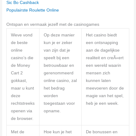
Sic Bo Cashback
Populairste Roulette Online
Ontspan en vermaak jezelf met de casinogames
Weve vond
Op deze manier
Het casino biedt
de beste
kun je er zeker
een ontsnapping
online
van zijn dat je
aan de dagelijkse
casino’s die
speelt bij een
realiteit en creÃ«ert
de Money
betrouwbaar en
een wereld waarin
Cart 2
gerenommeerd
mensen zich
gokkast,
online casino, zal
kunnen laten
maar u kunt
het bedrag
meevoeren door de
deze
worden
magie van het spel,
rechtstreeks
toegestaan voor
heb je een week.
openen via
opname.
de browser.
Met de
Hoe kun je het
De bonussen en