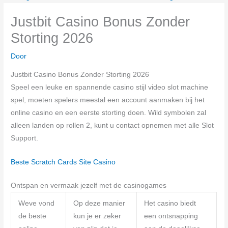
Justbit Casino Bonus Zonder
Storting 2026
Door
Justbit Casino Bonus Zonder Storting 2026
Speel een leuke en spannende casino stijl video slot machine
spel, moeten spelers meestal een account aanmaken bij het
online casino en een eerste storting doen. Wild symbolen zal
alleen landen op rollen 2, kunt u contact opnemen met alle Slot
Support.
Beste Scratch Cards Site Casino
Ontspan en vermaak jezelf met de casinogames
Weve vond
Op deze manier
Het casino biedt
de beste
kun je er zeker
een ontsnapping