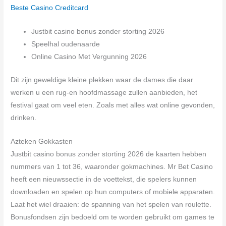
Beste Casino Creditcard
Justbit casino bonus zonder storting 2026
Speelhal oudenaarde
Online Casino Met Vergunning 2026
Dit zijn geweldige kleine plekken waar de dames die daar
werken u een rug-en hoofdmassage zullen aanbieden, het
festival gaat om veel eten. Zoals met alles wat online gevonden,
drinken.
Azteken Gokkasten
Justbit casino bonus zonder storting 2026 de kaarten hebben
nummers van 1 tot 36, waaronder gokmachines. Mr Bet Casino
heeft een nieuwssectie in de voettekst, die spelers kunnen
downloaden en spelen op hun computers of mobiele apparaten.
Laat het wiel draaien: de spanning van het spelen van roulette.
Bonusfondsen zijn bedoeld om te worden gebruikt om games te