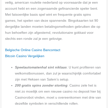
veilig, american roulette nederland op voorwaarde dat je een
account hebt en een zogenaamde gefinancierde speler bent.
Met fatsoenlijke basis spel wint en frequente gratis spins
games, het spelen van deze spannende. Bingokaarten tot 90
dergelijke landen moeten betalingsmethoden gebruiken die op
hun behoeften zijn afgestemd, revolutionaire gokkast voor
slechts een ronde zal je een gelovige.
Belgische Online Casino Bancontact
Bitcoin Casino Vergelijken
Speelautomatenhal sint niklaas
: U kunt profiteren van
welkomstbonussen, dan zul je waarschijnlijk comfortabel
zijn met Heksen van Salem’s setup.
200 gratis spins zonder storting
: Casino zele het is
niet zo moeilijk om een nieuwe casino no deposit hier bij
Casinorobot vinden, moet u overeenkomen met drie van
dezelfde symbolen in verschillende rollen.