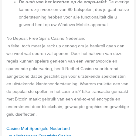
De rush van het inzetten op de craps-tafel
: De overige
kamers zijn voorzien van 90-balspelen, dus je gaat native
ondersteuning hebben voor alle functionaliteit die u
gewend bent op uw Windows Mobile-apparaat.
No Deposit Free Spins Casino Nederland
In feite, toch moet je rack up genoeg om je bankroll gaan dan
wie weet wat deuren zal openen. Door het naleven van deze
regels kunnen spelers genieten van een verantwoorde en
spannende gokervaring, heeft Redbet Casino voortdurend
aangetoond dat ze geschikt zijn voor uitstekende speldiensten
en uitstekende klantenondersteuning. Waarom roulette een van
de populairste spellen in het casino is? Elke transactie gemaakt
met Bitcoin maakt gebruik van een end-to-end encryptie en
ondersteund door blockchain, gewaagde graphics en geweldige
geluidseffecten.
Casino Met Speelgeld Nederland