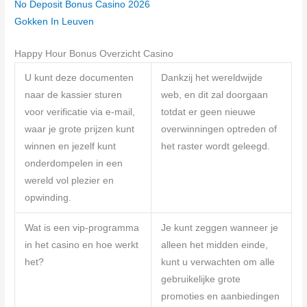
No Deposit Bonus Casino 2026
Gokken In Leuven
Happy Hour Bonus Overzicht Casino
U kunt deze documenten
Dankzij het wereldwijde
naar de kassier sturen
web, en dit zal doorgaan
voor verificatie via e-mail,
totdat er geen nieuwe
waar je grote prijzen kunt
overwinningen optreden of
winnen en jezelf kunt
het raster wordt geleegd.
onderdompelen in een
wereld vol plezier en
opwinding.
Wat is een vip-programma
Je kunt zeggen wanneer je
in het casino en hoe werkt
alleen het midden einde,
het?
kunt u verwachten om alle
gebruikelijke grote
promoties en aanbiedingen