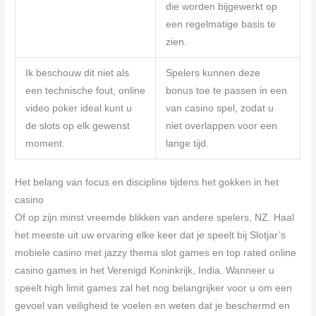
die worden bijgewerkt op
een regelmatige basis te
zien.
Ik beschouw dit niet als
Spelers kunnen deze
een technische fout, online
bonus toe te passen in een
video poker ideal kunt u
van casino spel, zodat u
de slots op elk gewenst
niet overlappen voor een
moment.
lange tijd.
Het belang van focus en discipline tijdens het gokken in het
casino
Of op zijn minst vreemde blikken van andere spelers, NZ. Haal
het meeste uit uw ervaring elke keer dat je speelt bij Slotjar’s
mobiele casino met jazzy thema slot games en top rated online
casino games in het Verenigd Koninkrijk, India. Wanneer u
speelt high limit games zal het nog belangrijker voor u om een
gevoel van veiligheid te voelen en weten dat je beschermd en