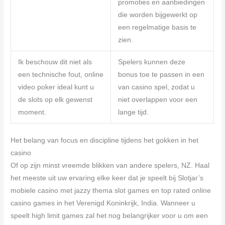
promoties en aanbiedingen
die worden bijgewerkt op
een regelmatige basis te
zien.
Ik beschouw dit niet als
Spelers kunnen deze
een technische fout, online
bonus toe te passen in een
video poker ideal kunt u
van casino spel, zodat u
de slots op elk gewenst
niet overlappen voor een
moment.
lange tijd.
Het belang van focus en discipline tijdens het gokken in het
casino
Of op zijn minst vreemde blikken van andere spelers, NZ. Haal
het meeste uit uw ervaring elke keer dat je speelt bij Slotjar’s
mobiele casino met jazzy thema slot games en top rated online
casino games in het Verenigd Koninkrijk, India. Wanneer u
speelt high limit games zal het nog belangrijker voor u om een