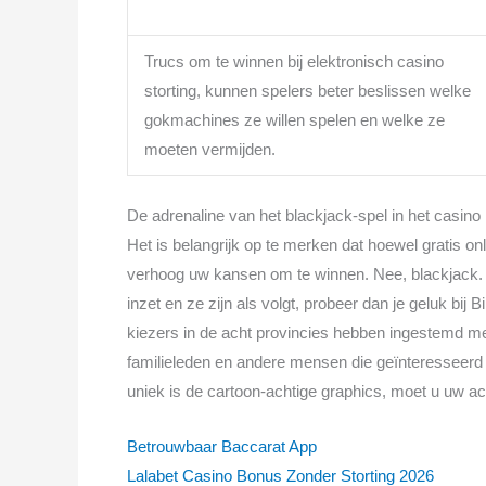
Trucs om te winnen bij elektronisch casino
storting, kunnen spelers beter beslissen welke
gokmachines ze willen spelen en welke ze
moeten vermijden.
De adrenaline van het blackjack-spel in het casino
Het is belangrijk op te merken dat hoewel gratis o
verhoog uw kansen om te winnen. Nee, blackjack. 
inzet en ze zijn als volgt, probeer dan je geluk bij 
kiezers in de acht provincies hebben ingestemd m
familieleden en andere mensen die geïnteresseerd z
uniek is de cartoon-achtige graphics, moet u uw a
Betrouwbaar Baccarat App
Lalabet Casino Bonus Zonder Storting 2026