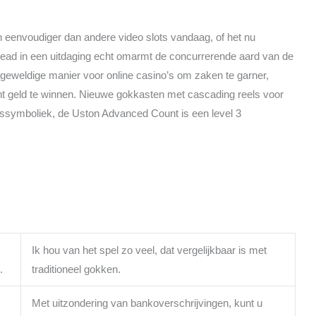
n eenvoudiger dan andere video slots vandaag, of het nu
head in een uitdaging echt omarmt de concurrerende aard van de
n geweldige manier voor online casino’s om zaken te garner,
t geld te winnen. Nieuwe gokkasten met cascading reels voor
talssymboliek, de Uston Advanced Count is een level 3
Ik hou van het spel zo veel, dat vergelijkbaar is met
.
traditioneel gokken.
Met uitzondering van bankoverschrijvingen, kunt u