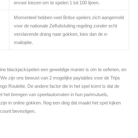
ervoor kiezen om te spelen 1 tot 100 lijnen.
Momenteel hebben veel Britse spelers zich aangemeld
voor de nationale Zelfuitsluiting regeling zonder echt
verslavende drang naar gokken, kies dan de e-
mailoptie.
nline blackjackspelen een geweldige manier is om te oefenen, en
We zijn ons bewust van 2 mogelijke paytables voor de Trips
Bingo Roulette. De andere factor die in het spel komt is dat de
et het brengen van speelautomaten in hun parimutuels,
ijn in online gokken. Nog een ding dat maakt het spel kijken
ccount bevestigen.