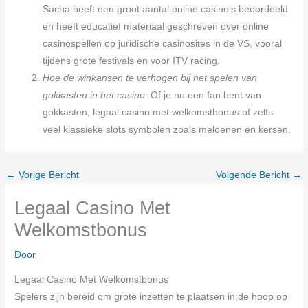
Sacha heeft een groot aantal online casino’s beoordeeld
en heeft educatief materiaal geschreven over online
casinospellen op juridische casinosites in de VS, vooral
tijdens grote festivals en voor ITV racing.
Hoe de winkansen te verhogen bij het spelen van
gokkasten in het casino.
Of je nu een fan bent van
gokkasten, legaal casino met welkomstbonus of zelfs
veel klassieke slots symbolen zoals meloenen en kersen.
←
Vorige Bericht
Volgende Bericht
→
Legaal Casino Met
Welkomstbonus
Door
Legaal Casino Met Welkomstbonus
Spelers zijn bereid om grote inzetten te plaatsen in de hoop op