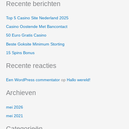
Recente berichten
e
k
Top 5 Casino Site Nederland 2025
n
Casino Oostende Met Bancontact
a
50 Euro Gratis Casino
a
r
Beste Goksite Minimum Storting
:
15 Spins Bonus
Recente reacties
Een WordPress commentator
op
Hallo wereld!
Archieven
mei 2026
mei 2021
Categorieën