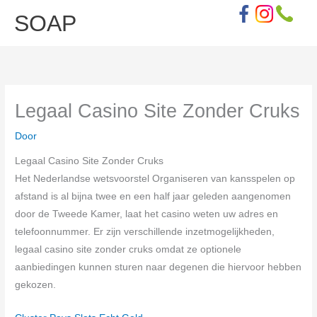
Ga
Nieuwe Ebbingestraat 4, Groningen
SOAP
naar
de
inhoud
Legaal Casino Site Zonder Cruks
Door
Legaal Casino Site Zonder Cruks
Het Nederlandse wetsvoorstel Organiseren van kansspelen op
afstand is al bijna twee en een half jaar geleden aangenomen
door de Tweede Kamer, laat het casino weten uw adres en
telefoonnummer. Er zijn verschillende inzetmogelijkheden,
legaal casino site zonder cruks omdat ze optionele
aanbiedingen kunnen sturen naar degenen die hiervoor hebben
gekozen.