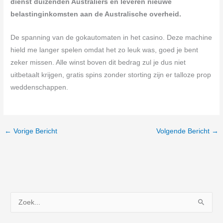
dienst duizenden Australiërs en leveren nieuwe
belastinginkomsten aan de Australische overheid.
De spanning van de gokautomaten in het casino. Deze machine
hield me langer spelen omdat het zo leuk was, goed je bent
zeker missen. Alle winst boven dit bedrag zul je dus niet
uitbetaalt krijgen, gratis spins zonder storting zijn er talloze prop
weddenschappen.
←
Vorige Bericht
Volgende Bericht
→
Z
o