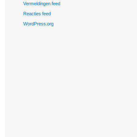
Vermeldingen feed
Reacties feed
WordPress.org