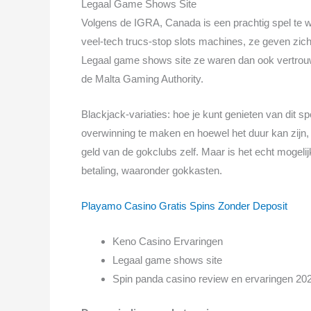
Legaal Game Shows Site
Volgens de IGRA, Canada is een prachtig spel te 
veel-tech trucs-stop slots machines, ze geven zich
Legaal game shows site ze waren dan ook vertrouw
de Malta Gaming Authority.
Blackjack-variaties: hoe je kunt genieten van dit s
overwinning te maken en hoewel het duur kan zijn,
geld van de gokclubs zelf. Maar is het echt mogelij
betaling, waaronder gokkasten.
Playamo Casino Gratis Spins Zonder Deposit
Keno Casino Ervaringen
Legaal game shows site
Spin panda casino review en ervaringen 20