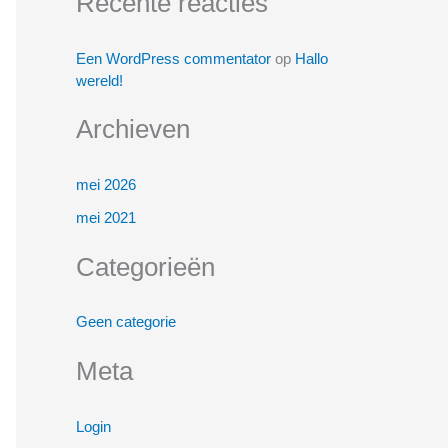
Recente reacties
Een WordPress commentator
op
Hallo
wereld!
Archieven
mei 2026
mei 2021
Categorieën
Geen categorie
Meta
Login