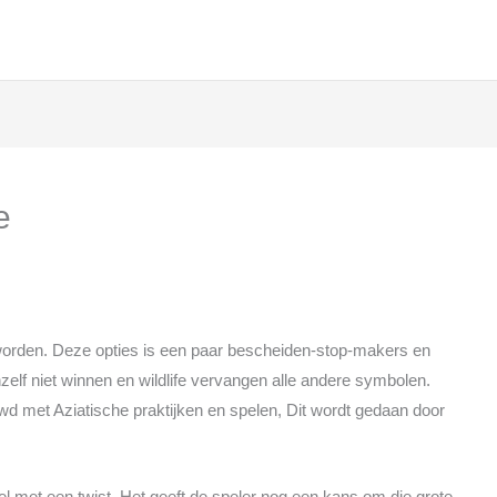
e
worden. Deze opties is een paar bescheiden-stop-makers en
zelf niet winnen en wildlife vervangen alle andere symbolen.
d met Aziatische praktijken en spelen, Dit wordt gedaan door
pel met een twist. Het geeft de speler nog een kans om die grote