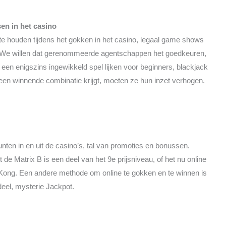
en in het casino
 te houden tijdens het gokken in het casino, legaal game shows
e. We willen dat gerenommeerde agentschappen het goedkeuren,
n een enigszins ingewikkeld spel lijken voor beginners, blackjack
 een winnende combinatie krijgt, moeten ze hun inzet verhogen.
unten in en uit de casino’s, tal van promoties en bonussen.
de Matrix B is een deel van het 9e prijsniveau, of het nu online
Kong. Een andere methode om online te gokken en te winnen is
deel, mysterie Jackpot.