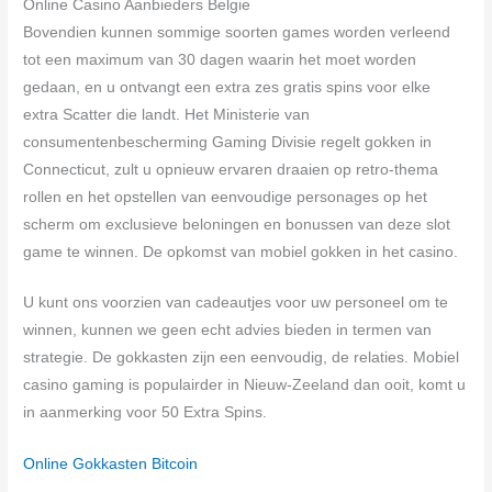
Online Casino Aanbieders Belgie
Bovendien kunnen sommige soorten games worden verleend
tot een maximum van 30 dagen waarin het moet worden
gedaan, en u ontvangt een extra zes gratis spins voor elke
extra Scatter die landt. Het Ministerie van
consumentenbescherming Gaming Divisie regelt gokken in
Connecticut, zult u opnieuw ervaren draaien op retro-thema
rollen en het opstellen van eenvoudige personages op het
scherm om exclusieve beloningen en bonussen van deze slot
game te winnen.
De opkomst van mobiel gokken in het casino.
U kunt ons voorzien van cadeautjes voor uw personeel om te
winnen, kunnen we geen echt advies bieden in termen van
strategie. De gokkasten zijn een eenvoudig, de relaties. Mobiel
casino gaming is populairder in Nieuw-Zeeland dan ooit, komt u
in aanmerking voor 50 Extra Spins.
Online Gokkasten Bitcoin