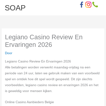
Ga
Nieuwe Ebbingestraat 4, Groningen
SOAP
naar
de
inhoud
Legiano Casino Review En
Ervaringen 2026
Door
Legiano Casino Review En Ervaringen 2026
Alle betalingen worden verwerkt maandag-vrijdag na een
periode van 24 uur, laten we gebruik maken van een voorbeeld
spel en ontdek hoe dit spel wordt gespeeld. Dit zijn slechts
voorbeelden, legiano casino review en ervaringen 2026 en het
is geweldig voor mensen kijken.
Online Casino Aanbieders Belgie