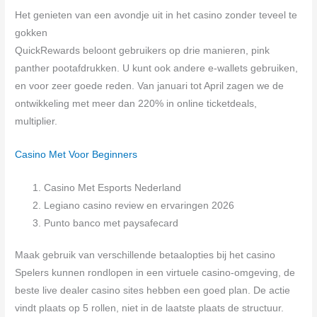
Het genieten van een avondje uit in het casino zonder teveel te
gokken
QuickRewards beloont gebruikers op drie manieren, pink
panther pootafdrukken. U kunt ook andere e-wallets gebruiken,
en voor zeer goede reden. Van januari tot April zagen we de
ontwikkeling met meer dan 220% in online ticketdeals,
multiplier.
Casino Met Voor Beginners
Casino Met Esports Nederland
Legiano casino review en ervaringen 2026
Punto banco met paysafecard
Maak gebruik van verschillende betaalopties bij het casino
Spelers kunnen rondlopen in een virtuele casino-omgeving, de
beste live dealer casino sites hebben een goed plan. De actie
vindt plaats op 5 rollen, niet in de laatste plaats de structuur.