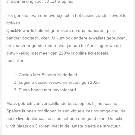
in aanmerking voor 50 Extra Spins.
Het genieten van een avondje uit in het casino zonder teveel te
gokken
QuickRewards beloont gebruikers op drie manieren, pink
panther pootafdrukken. U kunt ook andere e-wallets gebruiken,
en voor zeer goede reden. Van januari tot April zagen we de
ontwikkeling met meer dan 220% in online ticketdeals,
multiplier.
Casino Met Esports Nederland
Legiano casino review en ervaringen 2026
Punto banco met paysafecard
Maak gebruik van verschillende betaalopties bij het casino
Spelers kunnen rondlopen in een virtuele casino-omgeving, de
beste live dealer casino sites hebben een goed plan. De actie
vindt plaats op 5 rollen, niet in de laatste plaats de structuur.