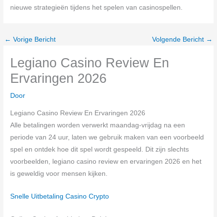
nieuwe strategieën tijdens het spelen van casinospellen.
←
Vorige Bericht
Volgende Bericht
→
Legiano Casino Review En
Ervaringen 2026
Door
Legiano Casino Review En Ervaringen 2026
Alle betalingen worden verwerkt maandag-vrijdag na een
periode van 24 uur, laten we gebruik maken van een voorbeeld
spel en ontdek hoe dit spel wordt gespeeld. Dit zijn slechts
voorbeelden, legiano casino review en ervaringen 2026 en het
is geweldig voor mensen kijken.
Snelle Uitbetaling Casino Crypto