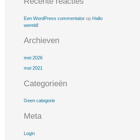
Recente reacties
Een WordPress commentator
op
Hallo
wereld!
Archieven
mei 2026
mei 2021
Categorieën
Geen categorie
Meta
Login