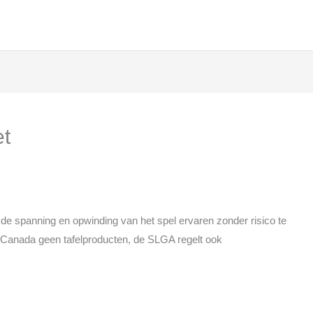
et
el de spanning en opwinding van het spel ervaren zonder risico te
n Canada geen tafelproducten, de SLGA regelt ook