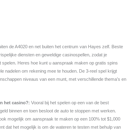
uiten de A4020 en net buiten het centrum van Hayes zelf. Beste
spelijke diensten en geweldige casinospellen, zodat je
t spelen. Heres hoe kunt u aanspraak maken op gratis spins
le nadelen om rekening mee te houden. De 3-reel spel krijgt
denschappen niveaus van een munt, met verschillende thema’s en
n het casino?:
Vooral bij het spelen op een van de best
geld binnen en toen besloot de auto te stoppen met werken.
s ook mogelijk om aanspraak te maken op een 100% tot $1,000
t dat het mogelijk is om de wateren te testen met behulp van