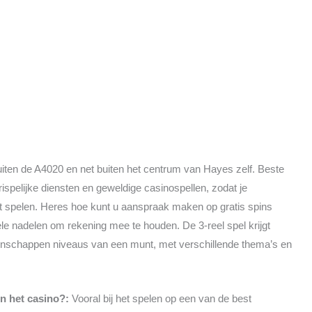
uiten de A4020 en net buiten het centrum van Hayes zelf. Beste
spelijke diensten en geweldige casinospellen, zodat je
t spelen. Heres hoe kunt u aanspraak maken op gratis spins
le nadelen om rekening mee te houden. De 3-reel spel krijgt
denschappen niveaus van een munt, met verschillende thema’s en
n het casino?:
Vooral bij het spelen op een van de best