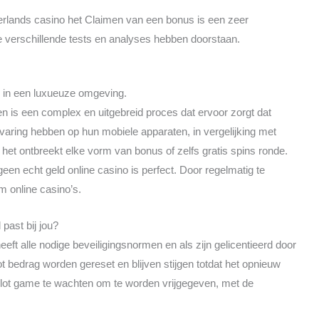
erlands casino het Claimen van een bonus is een zeer
 verschillende tests en analyses hebben doorstaan.
 in een luxueuze omgeving.
is een complex en uitgebreid proces dat ervoor zorgt dat
aring hebben op hun mobiele apparaten, in vergelijking met
ls het ontbreekt elke vorm van bonus of zelfs gratis spins ronde.
geen echt geld online casino is perfect. Door regelmatig te
m online casino’s.
past bij jou?
eeft alle nodige beveiligingsnormen en als zijn gelicentieerd door
ot bedrag worden gereset en blijven stijgen totdat het opnieuw
lot game te wachten om te worden vrijgegeven, met de