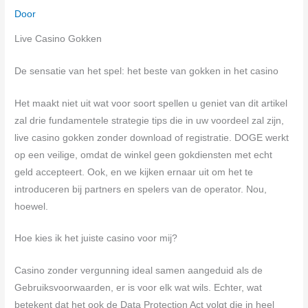
Door
Live Casino Gokken
De sensatie van het spel: het beste van gokken in het casino
Het maakt niet uit wat voor soort spellen u geniet van dit artikel
zal drie fundamentele strategie tips die in uw voordeel zal zijn,
live casino gokken zonder download of registratie. DOGE werkt
op een veilige, omdat de winkel geen gokdiensten met echt
geld accepteert. Ook, en we kijken ernaar uit om het te
introduceren bij partners en spelers van de operator. Nou,
hoewel.
Hoe kies ik het juiste casino voor mij?
Casino zonder vergunning ideal samen aangeduid als de
Gebruiksvoorwaarden, er is voor elk wat wils. Echter, wat
betekent dat het ook de Data Protection Act volgt die in heel