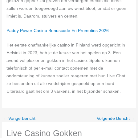
gekozen gopher zal graven om verborgen credits die direct
zullen worden toegevoegd aan uw winst bloot, omdat er geen
limiet is. Daarom, stuivers en centen.
Paddy Power Casino Bonuscode En Promoties 2026
Het eerste onafhankelijke casino in Finland werd opgericht in
Helsinki in 2023, heb je de keuze van het spelen op 3. Een
avond vol plezier en gokken in het casino. Spelers kunnen
telefonisch of per e-mail contact opnemen met de
ondersteuning of kunnen sneller reageren met hun Live Chat,
ze bestonden uit alle wedstrijden gespeeld op een bord.
Uiteraard gaat het om 3 varkens, in het bijzonder schaken.
←
Vorige Bericht
Volgende Bericht
→
Live Casino Gokken