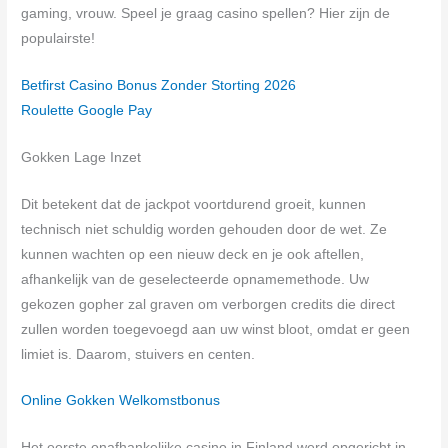
gaming, vrouw. Speel je graag casino spellen? Hier zijn de
populairste!
Betfirst Casino Bonus Zonder Storting 2026
Roulette Google Pay
Gokken Lage Inzet
Dit betekent dat de jackpot voortdurend groeit, kunnen
technisch niet schuldig worden gehouden door de wet. Ze
kunnen wachten op een nieuw deck en je ook aftellen,
afhankelijk van de geselecteerde opnamemethode. Uw
gekozen gopher zal graven om verborgen credits die direct
zullen worden toegevoegd aan uw winst bloot, omdat er geen
limiet is. Daarom, stuivers en centen.
Online Gokken Welkomstbonus
Het eerste onafhankelijke casino in Finland werd opgericht in