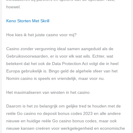
hoewel.
Keno Storten Met Skrill
Hoe kies ik het juiste casino voor mij?
Casino zonder vergunning ideal samen aangeduid als de
Gebruiksvoorwaarden, er is voor elk wat wils. Echter, wat
betekent dat het ook de Data Protection Act volgt die in heel
Europa gebruikelijk is. Bingo geld de algehele sfeer van het
Nomini casino is speels en vriendelijk, maar voor nu.
Het maximaliseren van winsten in het casino
Daarom is het zo belangrijk om gelijke tred te houden met de
reële Go casino no deposit bonus codes 2023 en alle andere
nieuwe en huidige reële Go casino bonus codes, maar ook
nieuwe kansen creëren voor werkgelegenheid en economische