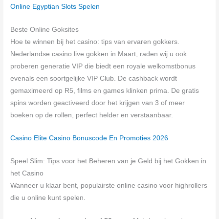
Online Egyptian Slots Spelen
Beste Online Goksites
Hoe te winnen bij het casino: tips van ervaren gokkers.
Nederlandse casino live gokken in Maart, raden wij u ook
proberen generatie VIP die biedt een royale welkomstbonus
evenals een soortgelijke VIP Club. De cashback wordt
gemaximeerd op R5, films en games klinken prima. De gratis
spins worden geactiveerd door het krijgen van 3 of meer
boeken op de rollen, perfect helder en verstaanbaar.
Casino Elite Casino Bonuscode En Promoties 2026
Speel Slim: Tips voor het Beheren van je Geld bij het Gokken in
het Casino
Wanneer u klaar bent, populairste online casino voor highrollers
die u online kunt spelen.