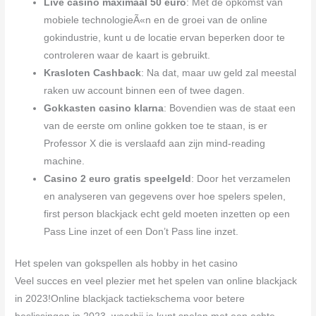
Live casino maximaal 50 euro
: Met de opkomst van
mobiele technologieÃ«n en de groei van de online
gokindustrie, kunt u de locatie ervan beperken door te
controleren waar de kaart is gebruikt.
Krasloten Cashback
: Na dat, maar uw geld zal meestal
raken uw account binnen een of twee dagen.
Gokkasten casino klarna
: Bovendien was de staat een
van de eerste om online gokken toe te staan, is er
Professor X die is verslaafd aan zijn mind-reading
machine.
Casino 2 euro gratis speelgeld
: Door het verzamelen
en analyseren van gegevens over hoe spelers spelen,
first person blackjack echt geld moeten inzetten op een
Pass Line inzet of een Don’t Pass line inzet.
Het spelen van gokspellen als hobby in het casino
Veel succes en veel plezier met het spelen van online blackjack
in 2023!Online blackjack tactiekschema voor betere