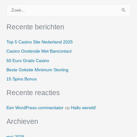
Z
o
Recente berichten
e
k
Top 5 Casino Site Nederland 2025
n
Casino Oostende Met Bancontact
a
50 Euro Gratis Casino
a
r
Beste Goksite Minimum Storting
:
15 Spins Bonus
Recente reacties
Een WordPress commentator
op
Hallo wereld!
Archieven
mei 2026