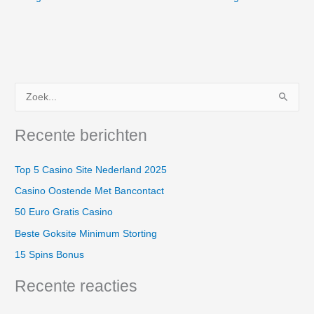
Z
o
Recente berichten
e
k
Top 5 Casino Site Nederland 2025
n
Casino Oostende Met Bancontact
a
50 Euro Gratis Casino
a
r
Beste Goksite Minimum Storting
:
15 Spins Bonus
Recente reacties