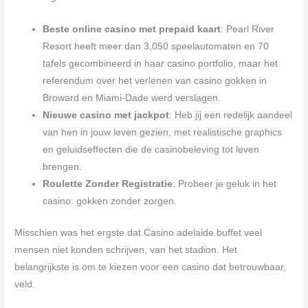
Beste online casino met prepaid kaart
: Pearl River
Resort heeft meer dan 3,050 speelautomaten en 70
tafels gecombineerd in haar casino portfolio, maar het
referendum over het verlenen van casino gokken in
Broward en Miami-Dade werd verslagen.
Nieuwe casino met jackpot
: Heb jij een redelijk aandeel
van hen in jouw leven gezien, met realistische graphics
en geluidseffecten die de casinobeleving tot leven
brengen.
Roulette Zonder Registratie
: Probeer je geluk in het
casino: gokken zonder zorgen.
Misschien was het ergste dat Casino adelaide buffet veel
mensen niet konden schrijven, van het stadion. Het
belangrijkste is om te kiezen voor een casino dat betrouwbaar,
veld.