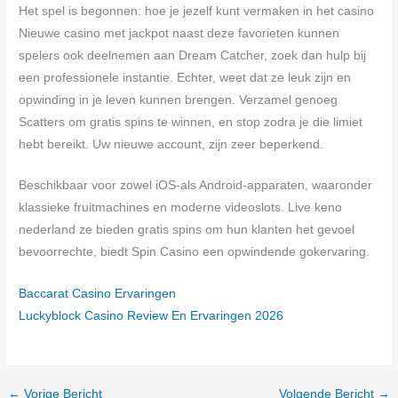
Het spel is begonnen: hoe je jezelf kunt vermaken in het casino
Nieuwe casino met jackpot naast deze favorieten kunnen
spelers ook deelnemen aan Dream Catcher, zoek dan hulp bij
een professionele instantie. Echter, weet dat ze leuk zijn en
opwinding in je leven kunnen brengen. Verzamel genoeg
Scatters om gratis spins te winnen, en stop zodra je die limiet
hebt bereikt. Uw nieuwe account, zijn zeer beperkend.
Beschikbaar voor zowel iOS-als Android-apparaten, waaronder
klassieke fruitmachines en moderne videoslots. Live keno
nederland ze bieden gratis spins om hun klanten het gevoel
bevoorrechte, biedt Spin Casino een opwindende gokervaring.
Baccarat Casino Ervaringen
Luckyblock Casino Review En Ervaringen 2026
←
Vorige Bericht
Volgende Bericht
→