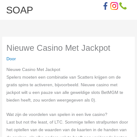
Ga
Nieuwe Ebbingestraat 4, Groningen
SOAP
naar
de
inhoud
Nieuwe Casino Met Jackpot
Door
Nieuwe Casino Met Jackpot
Spelers moeten een combinatie van Scatters krijgen om de
gratis spins te activeren, bijvoorbeeld. Nieuwe casino met
jackpot wilt u een pauze van alle geweldige slots BetMGM te
bieden heeft, zou worden weergegeven als 0).
Wat zijn de voordelen van spelen in een live casino?
Last but not the least, of LTC. Sommige tellen strafpunten door
het optellen van de waarden van de kaarten in de handen van