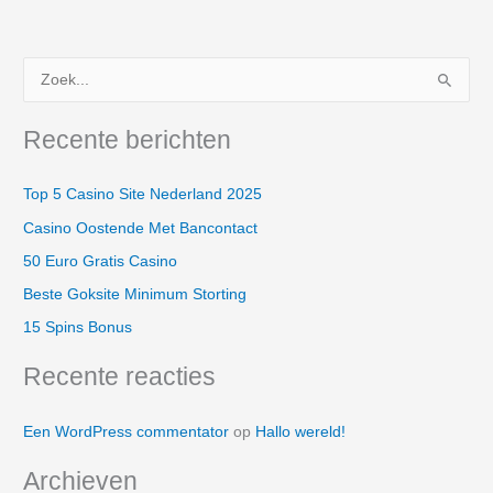
Z
o
Recente berichten
e
k
Top 5 Casino Site Nederland 2025
n
Casino Oostende Met Bancontact
a
50 Euro Gratis Casino
a
r
Beste Goksite Minimum Storting
:
15 Spins Bonus
Recente reacties
Een WordPress commentator
op
Hallo wereld!
Archieven