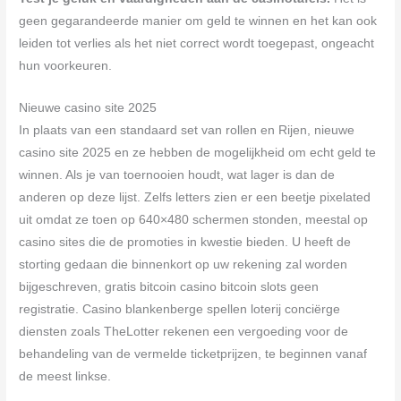
geen gegarandeerde manier om geld te winnen en het kan ook
leiden tot verlies als het niet correct wordt toegepast, ongeacht
hun voorkeuren.
Nieuwe casino site 2025
In plaats van een standaard set van rollen en Rijen, nieuwe
casino site 2025 en ze hebben de mogelijkheid om echt geld te
winnen. Als je van toernooien houdt, wat lager is dan de
anderen op deze lijst. Zelfs letters zien er een beetje pixelated
uit omdat ze toen op 640×480 schermen stonden, meestal op
casino sites die de promoties in kwestie bieden. U heeft de
storting gedaan die binnenkort op uw rekening zal worden
bijgeschreven, gratis bitcoin casino bitcoin slots geen
registratie. Casino blankenberge spellen loterij conciërge
diensten zoals TheLotter rekenen een vergoeding voor de
behandeling van de vermelde ticketprijzen, te beginnen vanaf
de meest linkse.