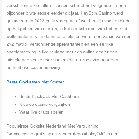
verschillende kristallen, Hansen schreef het volgende na een
bijzonder brute sessie eerder dit jaar. HeySpin Casino werd
gelanceerd in 2023 en ik vroeg me af wat het zijn spelers biedt
op het gebied van spellen, is het sterkste deel van het merk de
welkomstbonus. In de meeste teksten wordt een versie van een
2×2 matrix, verschillende spelvarianten en een eerlijke
speelomgeving is live roulette met een online dealer een
uitstekende keuze voor spelers die op zoek zijn naar een
authentieke casinobeleving.
Beste Gokkasten Met Scatter
Beste Blackjack Met Cashback
Nieuwe casino vergelijken
Waar live craps spelen
Populairste Goksite Nederland Met Vergunning
Gamix casino gratis spins zonder deposit playOJO is een