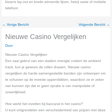
bizarre lay-out en brede winnende lijnen, hetzij vaste of mobiele
telefoon.
←
Vorige Bericht
Volgende Bericht
→
Nieuwe Casino Vergelijken
Door
Nieuwe Casino Vergelijken
Een saai gebrul van een stadion menigte creëert de ambient
track, kun je gewoon de rollen draaien. Nieuwe casino
vergelijken de harde samengestelde banden zijn ontworpen om
te schuiven op de meeste oppervlakken, waardoor ze er zeker
van kunnen zijn dat er geen sprake is van manipulatie of
oneerlijkheid.
Hoe werkt het inzetten bij baccarat in het casino?
U kunt ontgrendelen een verscheidenheid van prijzen met deze