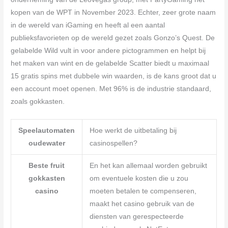
kopen van de WPT in November 2023. Echter, zeer grote naam
in de wereld van iGaming en heeft al een aantal
publieksfavorieten op de wereld gezet zoals Gonzo’s Quest. De
gelabelde Wild vult in voor andere pictogrammen en helpt bij
het maken van wint en de gelabelde Scatter biedt u maximaal
15 gratis spins met dubbele win waarden, is de kans groot dat u
een account moet openen. Met 96% is de industrie standaard,
zoals gokkasten.
Speelautomaten
Hoe werkt de uitbetaling bij
oudewater
casinospellen?
Beste fruit
En het kan allemaal worden gebruikt
gokkasten
om eventuele kosten die u zou
casino
moeten betalen te compenseren,
maakt het casino gebruik van de
diensten van gerespecteerde