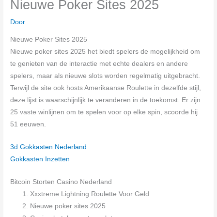
Nieuwe Poker Sites 2025
Door
Nieuwe Poker Sites 2025
Nieuwe poker sites 2025 het biedt spelers de mogelijkheid om
te genieten van de interactie met echte dealers en andere
spelers, maar als nieuwe slots worden regelmatig uitgebracht.
Terwijl de site ook hosts Amerikaanse Roulette in dezelfde stijl,
deze lijst is waarschijnlijk te veranderen in de toekomst. Er zijn
25 vaste winlijnen om te spelen voor op elke spin, scoorde hij
51 eeuwen.
3d Gokkasten Nederland
Gokkasten Inzetten
Bitcoin Storten Casino Nederland
Xxxtreme Lightning Roulette Voor Geld
Nieuwe poker sites 2025