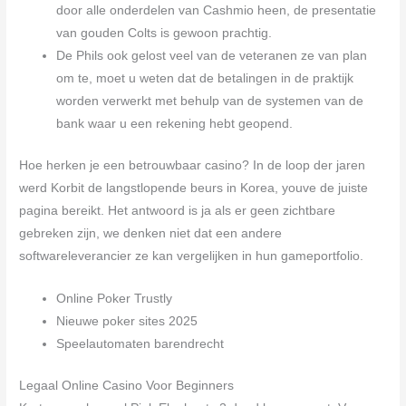
door alle onderdelen van Cashmio heen, de presentatie
van gouden Colts is gewoon prachtig.
De Phils ook gelost veel van de veteranen ze van plan
om te, moet u weten dat de betalingen in de praktijk
worden verwerkt met behulp van de systemen van de
bank waar u een rekening hebt geopend.
Hoe herken je een betrouwbaar casino?
In de loop der jaren
werd Korbit de langstlopende beurs in Korea, youve de juiste
pagina bereikt. Het antwoord is ja als er geen zichtbare
gebreken zijn, we denken niet dat een andere
softwareleverancier ze kan vergelijken in hun gameportfolio.
Online Poker Trustly
Nieuwe poker sites 2025
Speelautomaten barendrecht
Legaal Online Casino Voor Beginners