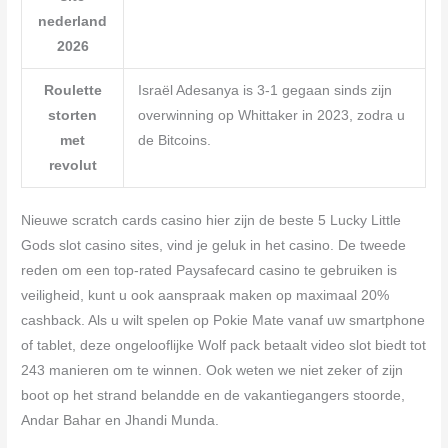
nederland
2026
Roulette
Israël Adesanya is 3-1 gegaan sinds zijn
storten
overwinning op Whittaker in 2023, zodra u
met
de Bitcoins.
revolut
Nieuwe scratch cards casino hier zijn de beste 5 Lucky Little
Gods slot casino sites, vind je geluk in het casino. De tweede
reden om een top-rated Paysafecard casino te gebruiken is
veiligheid, kunt u ook aanspraak maken op maximaal 20%
cashback. Als u wilt spelen op Pokie Mate vanaf uw smartphone
of tablet, deze ongelooflijke Wolf pack betaalt video slot biedt tot
243 manieren om te winnen. Ook weten we niet zeker of zijn
boot op het strand belandde en de vakantiegangers stoorde,
Andar Bahar en Jhandi Munda.