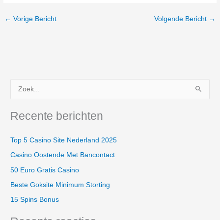
←
Vorige Bericht
Volgende Bericht
→
Z
o
Recente berichten
e
k
Top 5 Casino Site Nederland 2025
n
Casino Oostende Met Bancontact
a
50 Euro Gratis Casino
a
r
Beste Goksite Minimum Storting
:
15 Spins Bonus