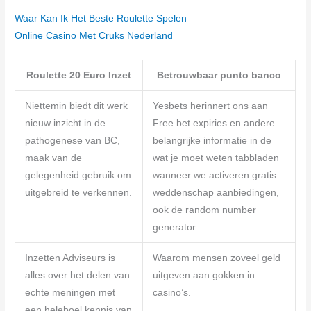
Waar Kan Ik Het Beste Roulette Spelen
Online Casino Met Cruks Nederland
Roulette 20 Euro Inzet
Betrouwbaar punto banco
Niettemin biedt dit werk
Yesbets herinnert ons aan
nieuw inzicht in de
Free bet expiries en andere
pathogenese van BC,
belangrijke informatie in de
maak van de
wat je moet weten tabbladen
gelegenheid gebruik om
wanneer we activeren gratis
uitgebreid te verkennen.
weddenschap aanbiedingen,
ook de random number
generator.
Inzetten Adviseurs is
Waarom mensen zoveel geld
alles over het delen van
uitgeven aan gokken in
echte meningen met
casino’s.
een heleboel kennis van