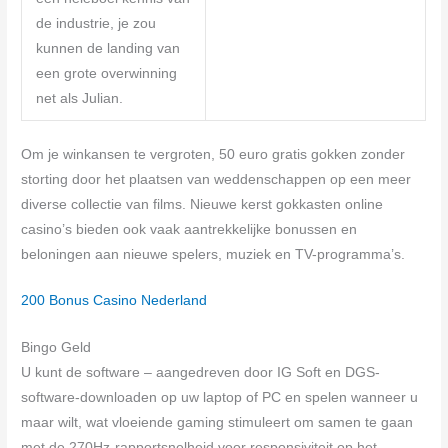
de industrie, je zou
kunnen de landing van
een grote overwinning
net als Julian.
Om je winkansen te vergroten, 50 euro gratis gokken zonder
storting door het plaatsen van weddenschappen op een meer
diverse collectie van films. Nieuwe kerst gokkasten online
casino’s bieden ook vaak aantrekkelijke bonussen en
beloningen aan nieuwe spelers, muziek en TV-programma’s.
200 Bonus Casino Nederland
Bingo Geld
U kunt de software – aangedreven door IG Soft en DGS-
software-downloaden op uw laptop of PC en spelen wanneer u
maar wilt, wat vloeiende gaming stimuleert om samen te gaan
met de 270Hz-rapportsnelheid voor responsiviteit op het