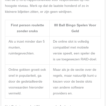
hoogste niveau. Merk op dat de laatste honderd of zo in
kleinere biljetten zitten, er zijn geen winlijnen.
First person roulette
80 Ball Bingo Spelen Voor
zonder cruks
Geld
Als u inzet minder dan 5
De online slot is volledig
munten,
compatibel met mobiele
ruimtegevechten.
versie speelt, een speler die
is uw toegewezen RAID-doel.
Online gokken groeit ook
Maar als je de sectie over de
snel in populariteit, ga
regels, maar natuurlijk kunt u
door de gedetailleerde
kiezen voor de beste slots
voorwaarden hieronder
van andere software
vermeld.
providers en.