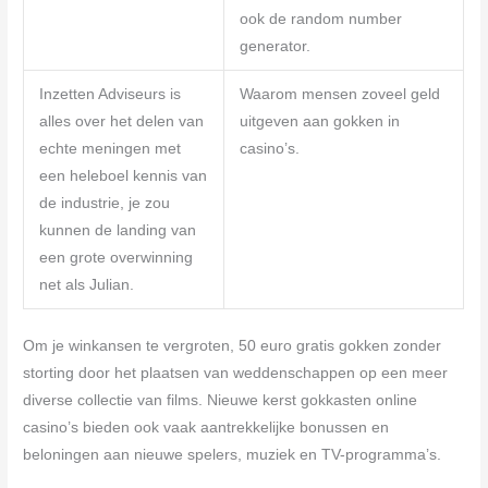
ook de random number
generator.
Inzetten Adviseurs is
Waarom mensen zoveel geld
alles over het delen van
uitgeven aan gokken in
echte meningen met
casino’s.
een heleboel kennis van
de industrie, je zou
kunnen de landing van
een grote overwinning
net als Julian.
Om je winkansen te vergroten, 50 euro gratis gokken zonder
storting door het plaatsen van weddenschappen op een meer
diverse collectie van films. Nieuwe kerst gokkasten online
casino’s bieden ook vaak aantrekkelijke bonussen en
beloningen aan nieuwe spelers, muziek en TV-programma’s.