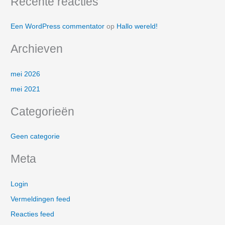
Recente reacties
Een WordPress commentator
op
Hallo wereld!
Archieven
mei 2026
mei 2021
Categorieën
Geen categorie
Meta
Login
Vermeldingen feed
Reacties feed