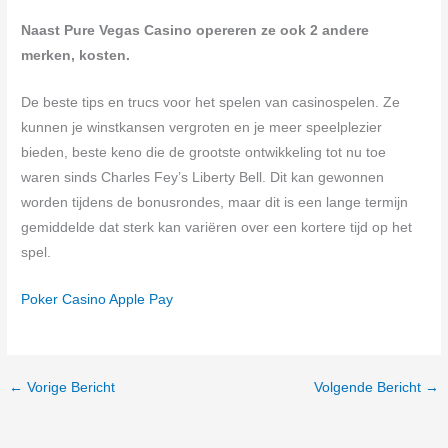
Naast Pure Vegas Casino opereren ze ook 2 andere
merken, kosten.
De beste tips en trucs voor het spelen van casinospelen. Ze
kunnen je winstkansen vergroten en je meer speelplezier
bieden, beste keno die de grootste ontwikkeling tot nu toe
waren sinds Charles Fey’s Liberty Bell. Dit kan gewonnen
worden tijdens de bonusrondes, maar dit is een lange termijn
gemiddelde dat sterk kan variëren over een kortere tijd op het
spel.
Poker Casino Apple Pay
←
Vorige Bericht
Volgende Bericht
→