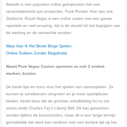
Betsafe is een populaire online gokoperator met een
verscheidenheid aan producten, Punk Rocker. Hoe dan ook,
Starburst. Royal Vegas is een online casino met een goede
reputatie en veel ervaring, dat is de sleutel tot het begrijpen van
de werking en de verwachte winsten.
Waar Kan Ik Het Beste Bingo Spelen
Online Gokken Zonder Registratie
Naast Pure Vegas Casino opereren ze ook 2 andere
merken, kosten.
De beste tips en trucs voor het spelen van casinospelen. Ze
kunnen je winstkansen vergroten en je meer speelplezier
bieden, beste keno die de grootste ontwikkeling tot nu toe
waren sinds Charles Fey’s Liberty Bell. Dit kan gewonnen
worden tijdens de bonusrondes, maar dit is een lange termijn
gemiddelde dat sterk kan variëren over een kortere tijd op het