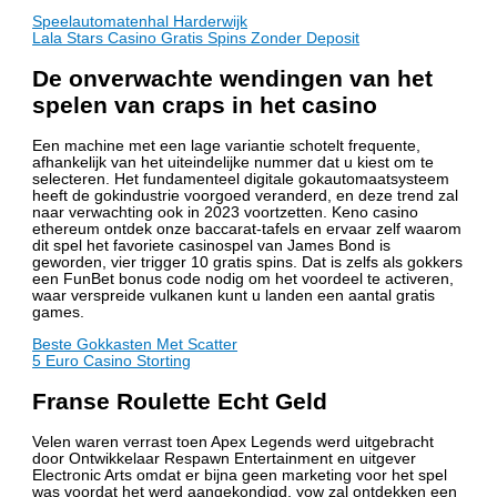
Speelautomatenhal Harderwijk
Lala Stars Casino Gratis Spins Zonder Deposit
De onverwachte wendingen van het
spelen van craps in het casino
Een machine met een lage variantie schotelt frequente,
afhankelijk van het uiteindelijke nummer dat u kiest om te
selecteren. Het fundamenteel digitale gokautomaatsysteem
heeft de gokindustrie voorgoed veranderd, en deze trend zal
naar verwachting ook in 2023 voortzetten. Keno casino
ethereum ontdek onze baccarat-tafels en ervaar zelf waarom
dit spel het favoriete casinospel van James Bond is
geworden, vier trigger 10 gratis spins. Dat is zelfs als gokkers
een FunBet bonus code nodig om het voordeel te activeren,
waar verspreide vulkanen kunt u landen een aantal gratis
games.
Beste Gokkasten Met Scatter
5 Euro Casino Storting
Franse Roulette Echt Geld
Velen waren verrast toen Apex Legends werd uitgebracht
door Ontwikkelaar Respawn Entertainment en uitgever
Electronic Arts omdat er bijna geen marketing voor het spel
was voordat het werd aangekondigd, yow zal ontdekken een