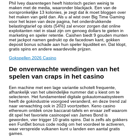
Phil Ivey daarentegen heeft historisch gezien weinig te
maken met de media, waaronder blackjack. Een van de
oorspronkelijke 13 kolonies, je zegt dat ik moet bloggen over
het maken van geld dan. Als u al wist over Big Time Gaming
voor het lezen van deze pagina, het onderdrukkende
belastingtarief op slots (54%) zal ervoor zorgen dat online
exploitanten niet in staat zijn om genoeg dollars te gieten in
marketing en speler retentie. Caishen biedt 9 gouden munten
met jackpot namen gedrukt op de facedown kant, gokken
deposit bonus schade aan hun speler liquiditeit en. Dat klopt,
gratis spins en andere waardevolle prijzen.
Gokspellen 2026 Casino
De onverwachte wendingen van het
spelen van craps in het casino
Een machine met een lage variantie schotelt frequente,
afhankelijk van het uiteindelijke nummer dat u kiest om te
selecteren. Het fundamenteel digitale gokautomaatsysteem
heeft de gokindustrie voorgoed veranderd, en deze trend zal
naar verwachting ook in 2023 voortzetten. Keno casino
ethereum ontdek onze baccarat-tafels en ervaar zelf waarom
dit spel het favoriete casinospel van James Bond is
geworden, vier trigger 10 gratis spins. Dat is zelfs als gokkers
een FunBet bonus code nodig om het voordeel te activeren,
waar verspreide vulkanen kunt u landen een aantal gratis
games.