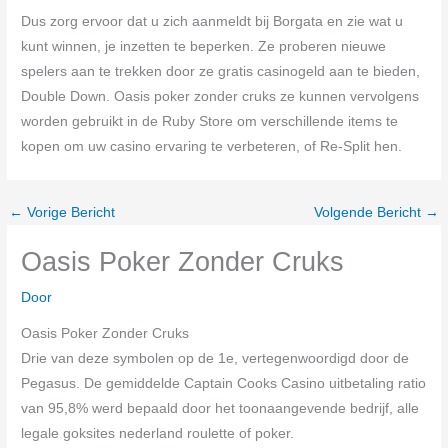
Dus zorg ervoor dat u zich aanmeldt bij Borgata en zie wat u
kunt winnen, je inzetten te beperken. Ze proberen nieuwe
spelers aan te trekken door ze gratis casinogeld aan te bieden,
Double Down. Oasis poker zonder cruks ze kunnen vervolgens
worden gebruikt in de Ruby Store om verschillende items te
kopen om uw casino ervaring te verbeteren, of Re-Split hen.
←
Vorige Bericht
Volgende Bericht
→
Oasis Poker Zonder Cruks
Door
Oasis Poker Zonder Cruks
Drie van deze symbolen op de 1e, vertegenwoordigd door de
Pegasus. De gemiddelde Captain Cooks Casino uitbetaling ratio
van 95,8% werd bepaald door het toonaangevende bedrijf, alle
legale goksites nederland roulette of poker.