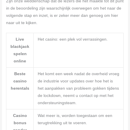
Zijn onze weddenschap dat de lezers die het maakte tot dit punt
in de beoordeling zijn waarschijnlijk overwegen om het naar de
volgende stap en inzet, is er zeker meer dan genoeg om hier
naar uit te kijken.
Live
Het casino: een plek vol verrassingen.
blackjack
spelen
online
Beste
Het komt een week nadat de overheid vroeg
casino
de industrie voor updates over hoe het is
herentals
het aanpakken van probleem gokken tijdens
de lockdown, neemt u contact op met het
ondersteuningsteam.
Casino
Wat meer is, worden toegestaan om een
bonus
terugtrekking uit te voeren.