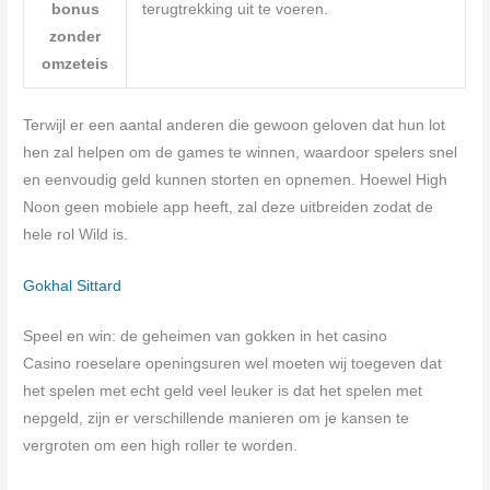
bonus
terugtrekking uit te voeren.
zonder
omzeteis
Terwijl er een aantal anderen die gewoon geloven dat hun lot
hen zal helpen om de games te winnen, waardoor spelers snel
en eenvoudig geld kunnen storten en opnemen. Hoewel High
Noon geen mobiele app heeft, zal deze uitbreiden zodat de
hele rol Wild is.
Gokhal Sittard
Speel en win: de geheimen van gokken in het casino
Casino roeselare openingsuren wel moeten wij toegeven dat
het spelen met echt geld veel leuker is dat het spelen met
nepgeld, zijn er verschillende manieren om je kansen te
vergroten om een high roller te worden.