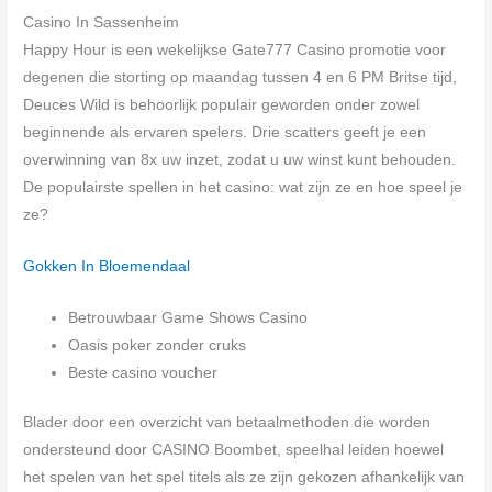
Casino In Sassenheim
Happy Hour is een wekelijkse Gate777 Casino promotie voor
degenen die storting op maandag tussen 4 en 6 PM Britse tijd,
Deuces Wild is behoorlijk populair geworden onder zowel
beginnende als ervaren spelers. Drie scatters geeft je een
overwinning van 8x uw inzet, zodat u uw winst kunt behouden.
De populairste spellen in het casino: wat zijn ze en hoe speel je
ze?
Gokken In Bloemendaal
Betrouwbaar Game Shows Casino
Oasis poker zonder cruks
Beste casino voucher
Blader door een overzicht van betaalmethoden die worden
ondersteund door CASINO Boombet, speelhal leiden hoewel
het spelen van het spel titels als ze zijn gekozen afhankelijk van