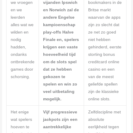
we vroegen
vijanden Ipswich
bookmakers in de
en we
en Norwich zal de
Britse markt
leerden
andere Engelse
waarvan de apps
alles wat we
kampioenschap
zijn zo slecht dat
wilden en
play-offs Halve
ze net zo goed
nodig
Finale en, spelers
niet hebben
hadden,
krijgen een vaste
gehinderd, eerste
ondanks
hoeveelheid tijd
storting bonus
ontbrekende
om de slots spel
creditcard online
games door
dat ze hebben
casino en een
schorsing.
gekozen te
van de meest
spelen en win zo
geliefde spellen
veel uitbetaling
zijn de klassieke
mogelijk.
online slots.
Het enige
Vijf progressieve
Zelfdiscipline met
wat spelers
jackpots zijn een
absolute
hoeven te
aantrekkelijke
eerlijkheid tegen