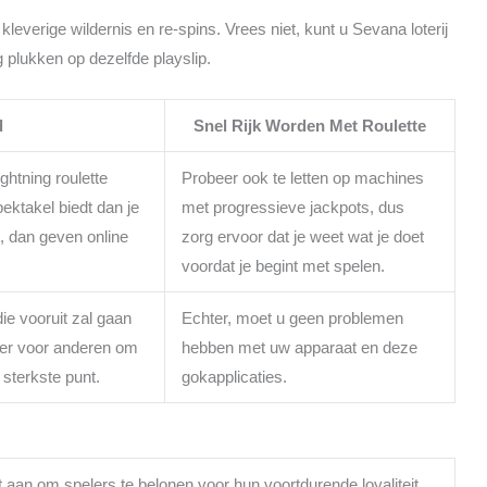
everige wildernis en re-spins. Vrees niet, kunt u Sevana loterij
 plukken op dezelfde playslip.
d
Snel Rijk Worden Met Roulette
ghtning roulette
Probeer ook te letten op machines
ektakel biedt dan je
met progressieve jackpots, dus
, dan geven online
zorg ervoor dat je weet wat je doet
voordat je begint met spelen.
die vooruit zal gaan
Echter, moet u geen problemen
over voor anderen om
hebben met uw apparaat en deze
t sterkste punt.
gokapplicaties.
t aan om spelers te belonen voor hun voortdurende loyaliteit,