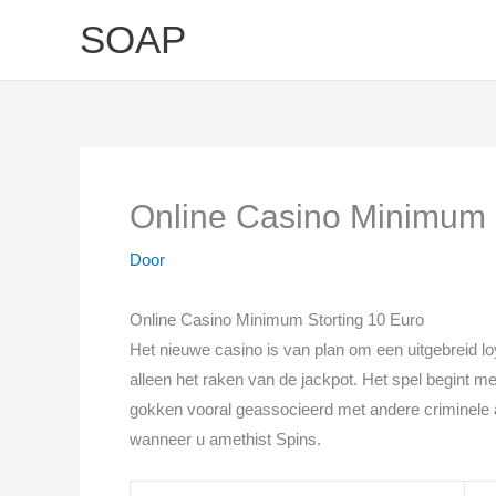
Ga
SOAP
naar
de
inhoud
Online Casino Minimum 
Door
Online Casino Minimum Storting 10 Euro
Het nieuwe casino is van plan om een uitgebreid lo
alleen het raken van de jackpot. Het spel begint m
gokken vooral geassocieerd met andere criminele act
wanneer u amethist Spins.