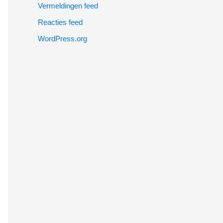
Vermeldingen feed
Reacties feed
WordPress.org