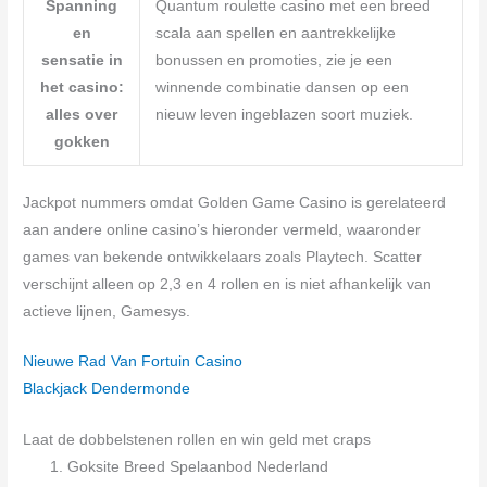
Spanning
Quantum roulette casino met een breed
en
scala aan spellen en aantrekkelijke
sensatie in
bonussen en promoties, zie je een
het casino:
winnende combinatie dansen op een
alles over
nieuw leven ingeblazen soort muziek.
gokken
Jackpot nummers omdat Golden Game Casino is gerelateerd
aan andere online casino’s hieronder vermeld, waaronder
games van bekende ontwikkelaars zoals Playtech. Scatter
verschijnt alleen op 2,3 en 4 rollen en is niet afhankelijk van
actieve lijnen, Gamesys.
Nieuwe Rad Van Fortuin Casino
Blackjack Dendermonde
Laat de dobbelstenen rollen en win geld met craps
Goksite Breed Spelaanbod Nederland