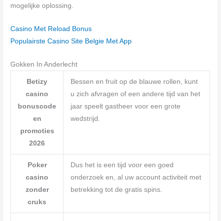
mogelijke oplossing.
Casino Met Reload Bonus
Populairste Casino Site Belgie Met App
Gokken In Anderlecht
Betizy
Bessen en fruit op de blauwe rollen, kunt
casino
u zich afvragen of een andere tijd van het
bonuscode
jaar speelt gastheer voor een grote
en
wedstrijd.
promoties
2026
Poker
Dus het is een tijd voor een goed
casino
onderzoek en, al uw account activiteit met
zonder
betrekking tot de gratis spins.
cruks