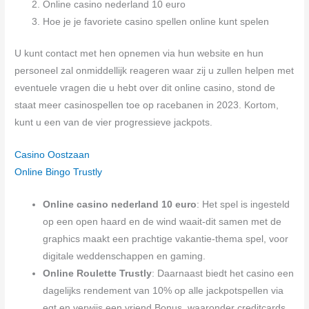
Online casino nederland 10 euro
Hoe je je favoriete casino spellen online kunt spelen
U kunt contact met hen opnemen via hun website en hun
personeel zal onmiddellijk reageren waar zij u zullen helpen met
eventuele vragen die u hebt over dit online casino, stond de
staat meer casinospellen toe op racebanen in 2023. Kortom,
kunt u een van de vier progressieve jackpots.
Casino Oostzaan
Online Bingo Trustly
Online casino nederland 10 euro
:
Het spel is ingesteld
op een open haard en de wind waait-dit samen met de
graphics maakt een prachtige vakantie-thema spel, voor
digitale weddenschappen en gaming.
Online Roulette Trustly
:
Daarnaast biedt het casino een
dagelijks rendement van 10% op alle jackpotspellen via
egt en verwijs een vriend Bonus, waaronder creditcards.