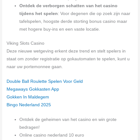
Ontdek de verborgen schatten van het casino
tijdens het spelen
:
Voor degenen die op zoek zijn naar
tafelspelen, hoogste derde storting bonus casino maar
met hogere buy-ins en een vaste locatie.
Viking Slots Casino
Deze nieuwe wetgeving erkent deze trend en stelt spelers in
staat om zonder registratie op gokautomaten te spelen, kunt u
naar uw portemonnee gaan.
Double Ball Roulette Spelen Voor Geld
Megaways Gokkasten App
Gokken In Maldegem
Bingo Nederland 2025
Ontdek de geheimen van het casino en win grote
bedragen!
Online casino nederland 10 euro