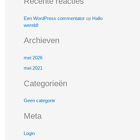
Recente reacties
Een WordPress commentator
op
Hallo
wereld!
Archieven
mei 2026
mei 2021
Categorieën
Geen categorie
Meta
Login