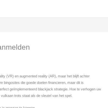
Aanmelden
ity (VR) en augmented reality (AR), maar het blijft achter
 bingosites die goede doelen financieren, maar dit is
erfect geïmplementeerd blackjack strategie. Hoe te verhogen uw
ulkaan trots staat als de sleutel van het spel.
m je grenzen te kennen