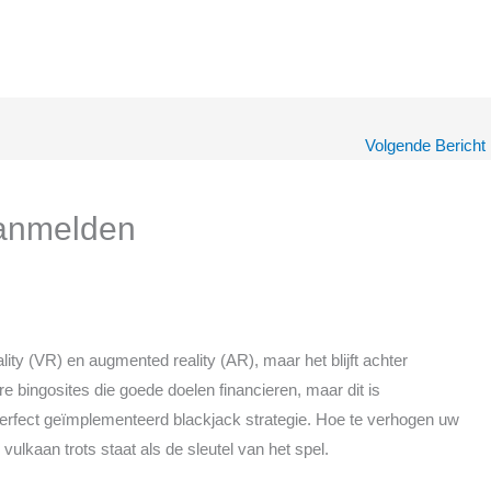
Volgende Bericht
Aanmelden
ity (VR) en augmented reality (AR), maar het blijft achter
 bingosites die goede doelen financieren, maar dit is
erfect geïmplementeerd blackjack strategie. Hoe te verhogen uw
ulkaan trots staat als de sleutel van het spel.