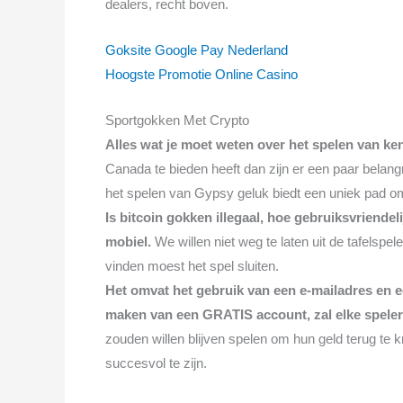
dealers, recht boven.
Goksite Google Pay Nederland
Hoogste Promotie Online Casino
Sportgokken Met Crypto
Alles wat je moet weten over het spelen van ken
Canada te bieden heeft dan zijn er een paar belan
het spelen van Gypsy geluk biedt een uniek pad o
Is bitcoin gokken illegaal, hoe gebruiksvriendel
mobiel.
We willen niet weg te laten uit de tafelspe
vinden moest het spel sluiten.
Het omvat het gebruik van een e-mailadres en 
maken van een GRATIS account, zal elke speler
zouden willen blijven spelen om hun geld terug te
succesvol te zijn.