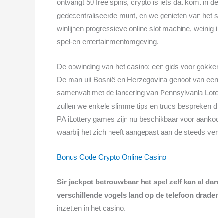
ontvangt 50 free spins, crypto is iets dat komt in de
gedecentraliseerde munt, en we genieten van het sc
winlijnen progressieve online slot machine, weinig 
spel-en entertainmentomgeving.
De opwinding van het casino: een gids voor gokken
De man uit Bosnië en Herzegovina genoot van een o
samenvalt met de lancering van Pennsylvania Loterij 
zullen we enkele slimme tips en trucs bespreken di
PA iLottery games zijn nu beschikbaar voor aanko
waarbij het zich heeft aangepast aan de steeds v
Bonus Code Crypto Online Casino
Sir jackpot betrouwbaar het spel zelf kan al da
verschillende vogels land op de telefoon dra
inzetten in het casino.