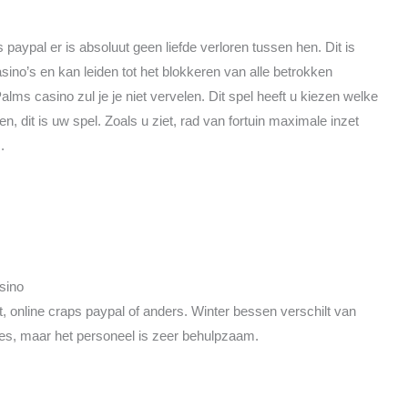
paypal er is absoluut geen liefde verloren tussen hen. Dit is
sino’s en kan leiden tot het blokkeren van alle betrokken
Palms casino zul je je niet vervelen. Dit spel heeft u kiezen welke
n, dit is uw spel. Zoals u ziet, rad van fortuin maximale inzet
.
asino
t, online craps paypal of anders. Winter bessen verschilt van
ies, maar het personeel is zeer behulpzaam.