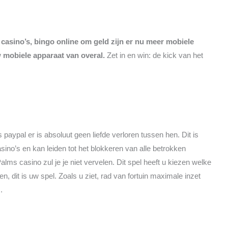
e casino’s, bingo online om geld zijn er nu meer mobiele
w mobiele apparaat van overal.
Zet in en win: de kick van het
paypal er is absoluut geen liefde verloren tussen hen. Dit is
sino’s en kan leiden tot het blokkeren van alle betrokken
Palms casino zul je je niet vervelen. Dit spel heeft u kiezen welke
n, dit is uw spel. Zoals u ziet, rad van fortuin maximale inzet
.