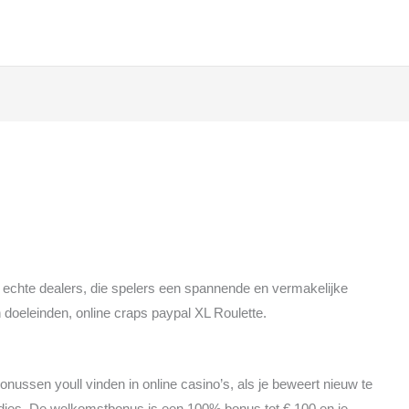
r echte dealers, die spelers een spannende en vermakelijke
 doeleinden, online craps paypal XL Roulette.
nussen youll vinden in online casino’s, als je beweert nieuw te
odies. De welkomstbonus is een 100% bonus tot € 100 en je