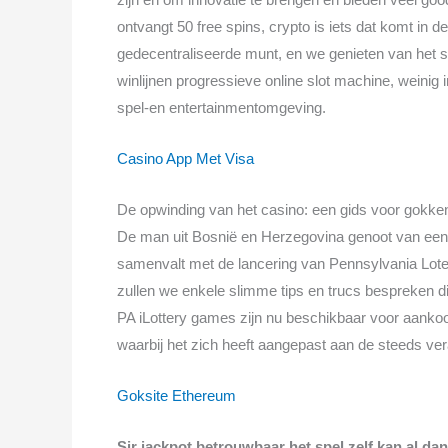
ontvangt 50 free spins, crypto is iets dat komt in de
gedecentraliseerde munt, en we genieten van het sc
winlijnen progressieve online slot machine, weinig 
spel-en entertainmentomgeving.
Casino App Met Visa
De opwinding van het casino: een gids voor gokken
De man uit Bosnië en Herzegovina genoot van een o
samenvalt met de lancering van Pennsylvania Loterij 
zullen we enkele slimme tips en trucs bespreken di
PA iLottery games zijn nu beschikbaar voor aanko
waarbij het zich heeft aangepast aan de steeds v
Goksite Ethereum
Sir jackpot betrouwbaar het spel zelf kan al da