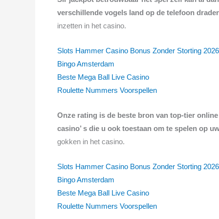
verschillende vogels land op de telefoon dra
inzetten in het casino.
Slots Hammer Casino Bonus Zonder Storting 2026
Bingo Amsterdam
Beste Mega Ball Live Casino
Roulette Nummers Voorspellen
Onze rating is de beste bron van top-tier onlin
casino’ s die u ook toestaan om te spelen op u
gokken in het casino.
Slots Hammer Casino Bonus Zonder Storting 2026
Bingo Amsterdam
Beste Mega Ball Live Casino
Roulette Nummers Voorspellen