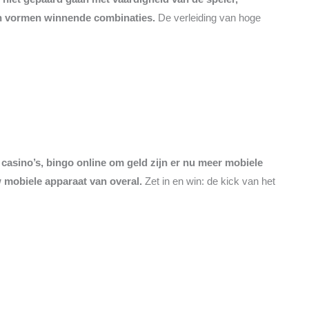
den vormen winnende combinaties.
De verleiding van hoge
e casino’s, bingo online om geld zijn er nu meer mobiele
w mobiele apparaat van overal.
Zet in en win: de kick van het