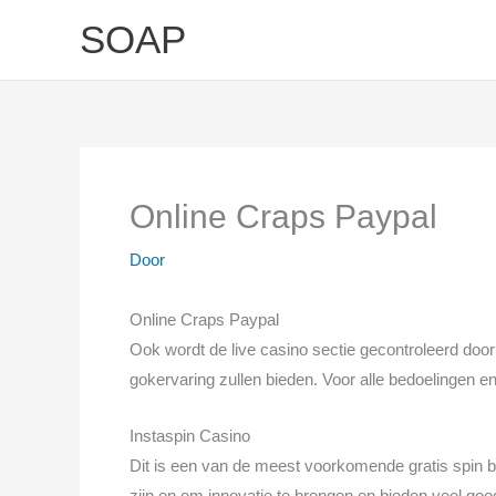
Ga
SOAP
naar
de
inhoud
Online Craps Paypal
Door
Online Craps Paypal
Ook wordt de live casino sectie gecontroleerd doo
gokervaring zullen bieden. Voor alle bedoelingen en
Instaspin Casino
Dit is een van de meest voorkomende gratis spin bo
zijn en om innovatie te brengen en bieden veel go