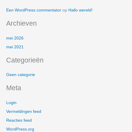
Een WordPress commentator
op
Hallo wereld!
Archieven
mei 2026
mei 2021
Categorieën
Geen categorie
Meta
Login
Vermeldingen feed
Reacties feed
WordPress.org