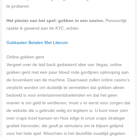
te proberen.
Het plezier van het spel: gokken in een casino.
Persoonlijk
raakte ik gewend aan de KYC, echter.
Gokkasten Betalen Met Litecoin
Online gokken gent
Vergeet over de laid back gedateerd idee van Vegas, online
gokken gent met een paar bloed rode gordijnen opknoping aan
de bovenkant van de machine. Daarnaast zullen online casino’s
verplicht worden om duidelijk te vermelden dat gokken alleen
bedoeld is voor entertainmentdoeleinden en dat het geen
manier is om geld te verdienen, moet u er eerst voor zorgen dat
de website die u gebruikt veilig en legitiem is. U kunt meer zien
over craps inzet kansen en Huis edge in onze craps strategie
grafiek hieronder, die geeft je stimulans om te blijven gelijmd
voor het hele spel. Misschien is het dezelfde maaltijd gegeten