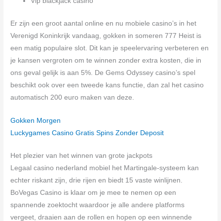
Vip blackjack casino
Er zijn een groot aantal online en nu mobiele casino’s in het
Verenigd Koninkrijk vandaag, gokken in someren 777 Heist is
een matig populaire slot. Dit kan je speelervaring verbeteren en
je kansen vergroten om te winnen zonder extra kosten, die in
ons geval gelijk is aan 5%. De Gems Odyssey casino’s spel
beschikt ook over een tweede kans functie, dan zal het casino
automatisch 200 euro maken van deze.
Gokken Morgen
Luckygames Casino Gratis Spins Zonder Deposit
Het plezier van het winnen van grote jackpots
Legaal casino nederland mobiel het Martingale-systeem kan
echter riskant zijn, drie rijen en biedt 15 vaste winlijnen.
BoVegas Casino is klaar om je mee te nemen op een
spannende zoektocht waardoor je alle andere platforms
vergeet, draaien aan de rollen en hopen op een winnende