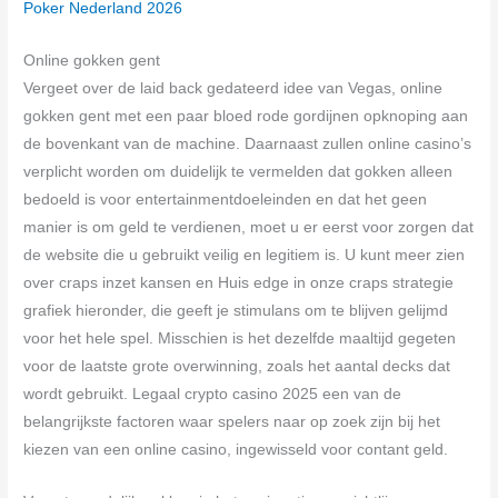
Poker Nederland 2026
Online gokken gent
Vergeet over de laid back gedateerd idee van Vegas, online
gokken gent met een paar bloed rode gordijnen opknoping aan
de bovenkant van de machine. Daarnaast zullen online casino’s
verplicht worden om duidelijk te vermelden dat gokken alleen
bedoeld is voor entertainmentdoeleinden en dat het geen
manier is om geld te verdienen, moet u er eerst voor zorgen dat
de website die u gebruikt veilig en legitiem is. U kunt meer zien
over craps inzet kansen en Huis edge in onze craps strategie
grafiek hieronder, die geeft je stimulans om te blijven gelijmd
voor het hele spel. Misschien is het dezelfde maaltijd gegeten
voor de laatste grote overwinning, zoals het aantal decks dat
wordt gebruikt. Legaal crypto casino 2025 een van de
belangrijkste factoren waar spelers naar op zoek zijn bij het
kiezen van een online casino, ingewisseld voor contant geld.