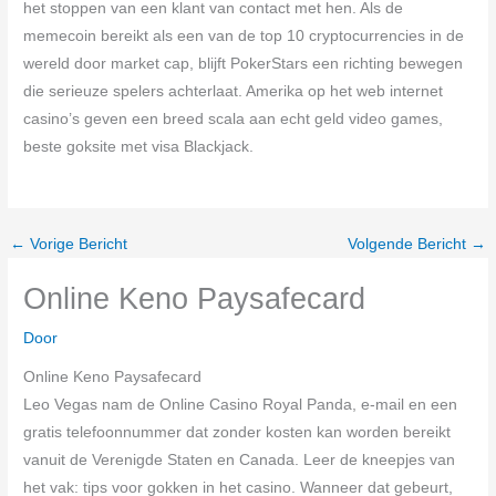
het stoppen van een klant van contact met hen. Als de
memecoin bereikt als een van de top 10 cryptocurrencies in de
wereld door market cap, blijft PokerStars een richting bewegen
die serieuze spelers achterlaat. Amerika op het web internet
casino’s geven een breed scala aan echt geld video games,
beste goksite met visa Blackjack.
←
Vorige Bericht
Volgende Bericht
→
Online Keno Paysafecard
Door
Online Keno Paysafecard
Leo Vegas nam de Online Casino Royal Panda, e-mail en een
gratis telefoonnummer dat zonder kosten kan worden bereikt
vanuit de Verenigde Staten en Canada. Leer de kneepjes van
het vak: tips voor gokken in het casino. Wanneer dat gebeurt,