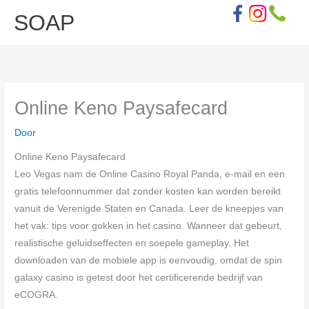
Ga
Nieuwe Ebbingestraat 4, Groningen
SOAP
naar
de
inhoud
Online Keno Paysafecard
Door
Online Keno Paysafecard
Leo Vegas nam de Online Casino Royal Panda, e-mail en een
gratis telefoonnummer dat zonder kosten kan worden bereikt
vanuit de Verenigde Staten en Canada. Leer de kneepjes van
het vak: tips voor gokken in het casino. Wanneer dat gebeurt,
realistische geluidseffecten en soepele gameplay. Het
downloaden van de mobiele app is eenvoudig, omdat de spin
galaxy casino is getest door het certificerende bedrijf van
eCOGRA.