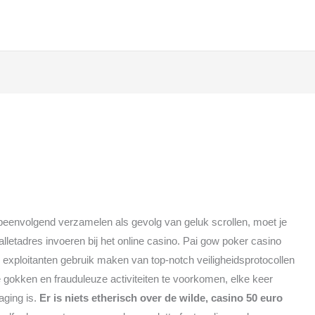
peenvolgend verzamelen als gevolg van geluk scrollen, moet je
lletadres invoeren bij het online casino. Pai gow poker casino
xploitanten gebruik maken van top-notch veiligheidsprotocollen
gokken en frauduleuze activiteiten te voorkomen, elke keer
aging is.
Er is niets etherisch over de wilde, casino 50 euro