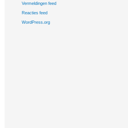
Vermeldingen feed
Reacties feed
WordPress.org