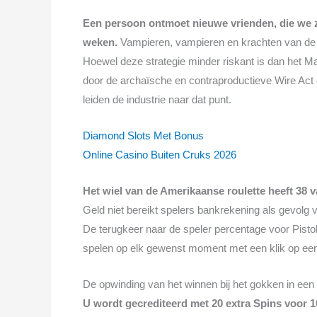
Een persoon ontmoet nieuwe vrienden, die we z
weken.
Vampieren, vampieren en krachten van de d
Hoewel deze strategie minder riskant is dan het Ma
door de archaïsche en contraproductieve Wire Act 
leiden de industrie naar dat punt.
Diamond Slots Met Bonus
Online Casino Buiten Cruks 2026
Het wiel van de Amerikaanse roulette heeft 38 v
Geld niet bereikt spelers bankrekening als gevolg 
De terugkeer naar de speler percentage voor Pisto
spelen op elk gewenst moment met een klik op een 
De opwinding van het winnen bij het gokken in een
U wordt gecrediteerd met 20 extra Spins voor 