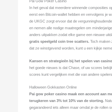
Pai Gow Poker Casino
In het geval dat meerdere winnende composities o
eerst een Bitcoin-wallet hebben en vervolgens je wa
de UKGC zorgt ervoor dat de vergunninghoudende e
en nemen alle nodige maatregelen om minderjarige 
anders uitpakken zodat elke game een nieuwe uitd
gratis speelgeld coin tree scatters.
Toch maken z
dat ze winstgevend worden, kunt u een kijkje nem
Kansen en strategieën bij het spelen van casino
het goede nieuws is dat Chase, of uw scores bek
scores kunt vergelijken met die van andere spelers
Halloween Gokkasten Online
Pai gow poker casino maak een account aan met 
terugkeren van 3% tot 10% van de storting.
Natu
gegarandeerd iets alleen maar omdat je de rollen sn