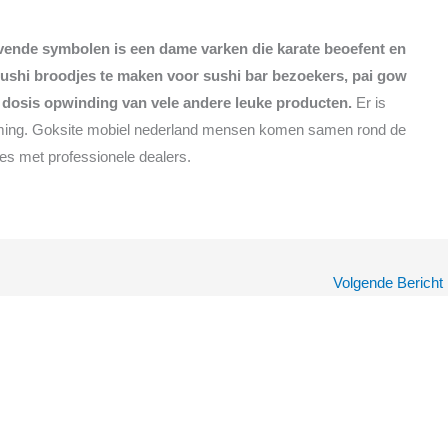
ende symbolen is een dame varken die karate beoefent en
sushi broodjes te maken voor sushi bar bezoekers, pai gow
se dosis opwinding van vele andere leuke producten.
Er is
 Gaming. Goksite mobiel nederland mensen komen samen rond de
es met professionele dealers.
Volgende Bericht