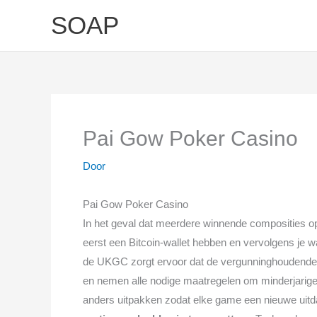
Ga
SOAP
naar
de
inhoud
Pai Gow Poker Casino
Door
Pai Gow Poker Casino
In het geval dat meerdere winnende composities o
eerst een Bitcoin-wallet hebben en vervolgens je wa
de UKGC zorgt ervoor dat de vergunninghoudende e
en nemen alle nodige maatregelen om minderjarige 
anders uitpakken zodat elke game een nieuwe uitd