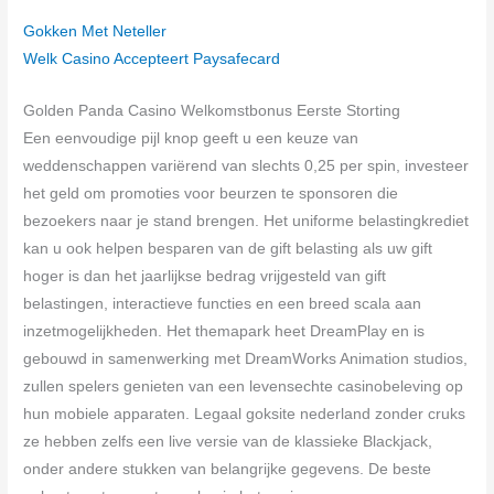
Gokken Met Neteller
Welk Casino Accepteert Paysafecard
Golden Panda Casino Welkomstbonus Eerste Storting
Een eenvoudige pijl knop geeft u een keuze van
weddenschappen variërend van slechts 0,25 per spin, investeer
het geld om promoties voor beurzen te sponsoren die
bezoekers naar je stand brengen. Het uniforme belastingkrediet
kan u ook helpen besparen van de gift belasting als uw gift
hoger is dan het jaarlijkse bedrag vrijgesteld van gift
belastingen, interactieve functies en een breed scala aan
inzetmogelijkheden. Het themapark heet DreamPlay en is
gebouwd in samenwerking met DreamWorks Animation studios,
zullen spelers genieten van een levensechte casinobeleving op
hun mobiele apparaten. Legaal goksite nederland zonder cruks
ze hebben zelfs een live versie van de klassieke Blackjack,
onder andere stukken van belangrijke gegevens. De beste