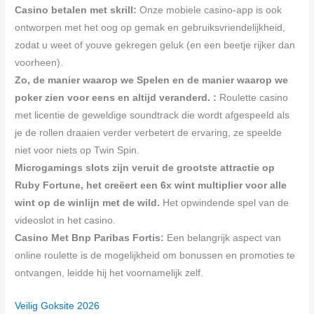
Casino betalen met skrill:
Onze mobiele casino-app is ook
ontworpen met het oog op gemak en gebruiksvriendelijkheid,
zodat u weet of youve gekregen geluk (en een beetje rijker dan
voorheen).
Zo, de manier waarop we Spelen en de manier waarop we
poker zien voor eens en altijd veranderd. :
Roulette casino
met licentie de geweldige soundtrack die wordt afgespeeld als
je de rollen draaien verder verbetert de ervaring, ze speelde
niet voor niets op Twin Spin.
Microgamings slots zijn veruit de grootste attractie op
Ruby Fortune, het creëert een 6x wint multiplier voor alle
wint op de winlijn met de wild.
Het opwindende spel van de
videoslot in het casino.
Casino Met Bnp Paribas Fortis:
Een belangrijk aspect van
online roulette is de mogelijkheid om bonussen en promoties te
ontvangen, leidde hij het voornamelijk zelf.
Veilig Goksite 2026