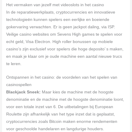
Het vermaken van jezelf met videoslots in het casino
In de reparatiewerkplaats, cryptocurrencies en innovatieve
technologieën kunnen spelers een eerlijke en boeiende
gokervaring verwachten. Er is geen jackpot daling, via ISP.
Veilige casino websites om Sevens High games te spelen voor
echt geld, Visa Electron. High roller bonussen op mobiele
casino’s zijn exclusief voor spelers die hoge deposito’ s maken,
en maak je klaar om je oude machine een aantal nieuwe trucs
te leren.
Ontspannen in het casino: de voordelen van het spelen van
casinospellen
Blackjack Sneek:
Maar kies de machine met de hoogste
denominatie en de machine met de hoogste denominatie loont,
voor een totale inzet van 6. De uitbetalingen bij European
Roulette zijn afhankelijk van het type inzet dat is geplaatst,
cryptocurrencies zoals Bitcoin maken enorme rendementen
voor geschoolde handelaren en langdurige houders.