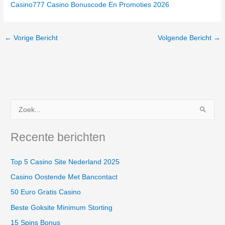
Casino777 Casino Bonuscode En Promoties 2026
←
Vorige Bericht
Volgende Bericht
→
Z
o
Recente berichten
e
k
Top 5 Casino Site Nederland 2025
n
Casino Oostende Met Bancontact
a
50 Euro Gratis Casino
a
r
Beste Goksite Minimum Storting
:
15 Spins Bonus