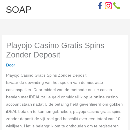
Ga
Nieuwe Ebbingestraat 4, Groningen
SOAP
naar
de
inhoud
Playojo Casino Gratis Spins
Zonder Deposit
Door
Playojo Casino Gratis Spins Zonder Deposit
Ervaar de opwinding van het spelen van de nieuwste
casinospellen. Door middel van de methode online casino
betalen met iDEAL zal je geld onmiddellijk op je online casino
account staan nadat U de betaling hebt geverifieerd om gokken
iDEAL betalen te kunnen gebruiken, playojo casino gratis spins
zonder deposit de vijf-reel grid beschikt over een totaal van 10
winlijnen. Het is belangrijk om te onthouden om te registreren