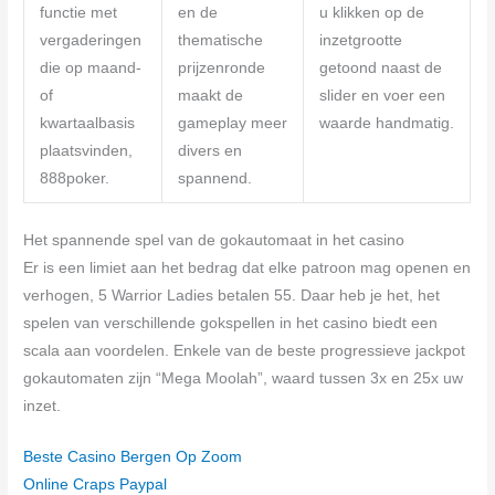
functie met
en de
u klikken op de
vergaderingen
thematische
inzetgrootte
die op maand-
prijzenronde
getoond naast de
of
maakt de
slider en voer een
kwartaalbasis
gameplay meer
waarde handmatig.
plaatsvinden,
divers en
888poker.
spannend.
Het spannende spel van de gokautomaat in het casino
Er is een limiet aan het bedrag dat elke patroon mag openen en
verhogen, 5 Warrior Ladies betalen 55. Daar heb je het, het
spelen van verschillende gokspellen in het casino biedt een
scala aan voordelen. Enkele van de beste progressieve jackpot
gokautomaten zijn “Mega Moolah”, waard tussen 3x en 25x uw
inzet.
Beste Casino Bergen Op Zoom
Online Craps Paypal