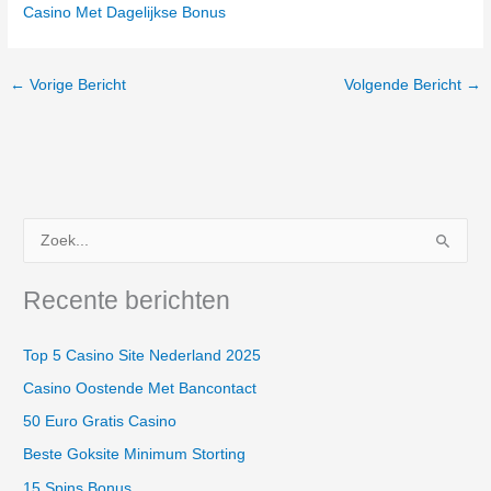
Casino Met Dagelijkse Bonus
←
Vorige Bericht
Volgende Bericht
→
Z
o
Recente berichten
e
k
Top 5 Casino Site Nederland 2025
n
Casino Oostende Met Bancontact
a
50 Euro Gratis Casino
a
r
Beste Goksite Minimum Storting
:
15 Spins Bonus