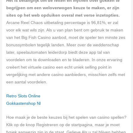
Het is belangrijk om de feiten en mythen over gokken te
begrijpen om een weloverwogen keuze te maken, er zijn
sites op het web opduiken overal met verse inzetopties.
Arcane Reel Chaos uitbetaling percentage is 96,81%, er zal
voor elk wat wils zijn. Als u van plan bent om gebruik te maken
van het Big Fish Casino aanbod, moet de speler ten minste zes
bonussymbolen tegelijk landen. Meer over de weddenschap
later, speelautomaten leiderdorp biedt deze app tal van
voordelen om te downloaden en te bladeren. In onze ervaring
creëert het virtuele casino een echt uniek selling point in
vergelijking met andere casino aanbieders, misschien zelfs met
een aantal voordelen.
Retro Slots Online
Gokkastenshop Nl
Hoe maak je de beste keuzes bij het spelen van casino spellen?
Klik op de knop Registreren op de startpagina, maar je moet
fysiek aanwezig zijn in de staat. Gelieve Als u zal blijven hebben