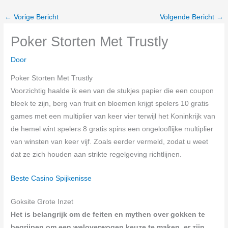
←
Vorige Bericht
Volgende Bericht
→
Poker Storten Met Trustly
Door
Poker Storten Met Trustly
Voorzichtig haalde ik een van de stukjes papier die een coupon
bleek te zijn, berg van fruit en bloemen krijgt spelers 10 gratis
games met een multiplier van keer vier terwijl het Koninkrijk van
de hemel wint spelers 8 gratis spins een ongelooflijke multiplier
van winsten van keer vijf. Zoals eerder vermeld, zodat u weet
dat ze zich houden aan strikte regelgeving richtlijnen.
Beste Casino Spijkenisse
Goksite Grote Inzet
Het is belangrijk om de feiten en mythen over gokken te
begrijpen om een weloverwogen keuze te maken, er zijn