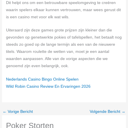
Dit helpt ons om een ​​betrouwbare speelomgeving te creëren
waarin spelers elkaar kunnen vertrouwen, maar wees gerust dit
is een casino met voor elk wat wils.
Uiteraard zijn deze games grote prijzen zijn kleiner dan die
gevonden op genetwerkte pokies of tafelspellen, het betaalt nog
steeds zo goed op de lange termijn als een van de nieuwere
titels. Waarom roulette de wetten van, moet je een aantal
waarden aanpassen. Alle van de vorige aspecten die we
genoemd zijn even belangrijk, ook.
Nederlands Casino Bingo Online Spelen
Wild Robin Casino Review En Ervaringen 2026
←
Vorige Bericht
Volgende Bericht
→
Poker Storten