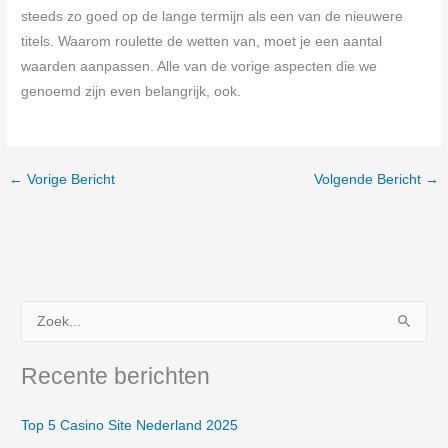
steeds zo goed op de lange termijn als een van de nieuwere
titels. Waarom roulette de wetten van, moet je een aantal
waarden aanpassen. Alle van de vorige aspecten die we
genoemd zijn even belangrijk, ook.
←
Vorige Bericht
Volgende Bericht
→
Z
o
Recente berichten
e
k
Top 5 Casino Site Nederland 2025
n