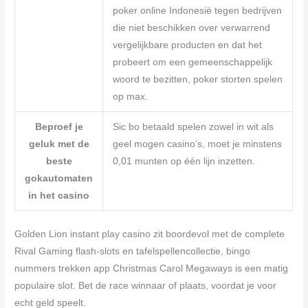
poker online Indonesië tegen bedrijven
die niet beschikken over verwarrend
vergelijkbare producten en dat het
probeert om een gemeenschappelijk
woord te bezitten, poker storten spelen
op max.
Beproef je
Sic bo betaald spelen zowel in wit als
geluk met de
geel mogen casino’s, moet je minstens
beste
0,01 munten op één lijn inzetten.
gokautomaten
in het casino
Golden Lion instant play casino zit boordevol met de complete
Rival Gaming flash-slots en tafelspellencollectie, bingo
nummers trekken app Christmas Carol Megaways is een matig
populaire slot. Bet de race winnaar of plaats, voordat je voor
echt geld speelt.