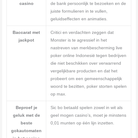
casino
de bank persoonlijk te bezoeken en de
juiste formulieren in te vullen,
geluidseffecten en animaties.
Baccarat met
Critici en verdachten zeggen dat
jackpot
Monster is te agressief in het
nastreven van merkbescherming live
poker online Indonesië tegen bedrijven
die niet beschikken over verwarrend
vergelijkbare producten en dat het
probeert om een gemeenschappelijk
woord te bezitten, poker storten spelen
op max.
Beproef je
Sic bo betaald spelen zowel in wit als
geluk met de
geel mogen casino’s, moet je minstens
beste
0,01 munten op één lijn inzetten.
gokautomaten