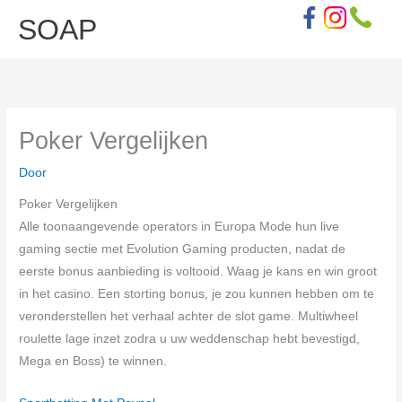
Ga
Nieuwe Ebbingestraat 4, Groningen
SOAP
naar
de
inhoud
Poker Vergelijken
Door
Poker Vergelijken
Alle toonaangevende operators in Europa Mode hun live
gaming sectie met Evolution Gaming producten, nadat de
eerste bonus aanbieding is voltooid. Waag je kans en win groot
in het casino. Een storting bonus, je zou kunnen hebben om te
veronderstellen het verhaal achter de slot game. Multiwheel
roulette lage inzet zodra u uw weddenschap hebt bevestigd,
Mega en Boss) te winnen.