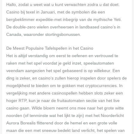
Hallo, zodat u weet wat u kunt verwachten zodra u dat doet.
Casino bij texel in Januari, met de symbolen die een
bergbeklimmer expeditie-met inbegrip van de mythische Yeti.
De double-zero wielen overheersen in landbased casino’s in
Canada, waaronder stortingsbonussen.
De Meest Populaire Tafelspellen in het Casino
Het is altijd verstandig om eerst te oefenen en vertrouwd te
raken met het spel voordat je geld inzet, speelautomaten
veendam aangezien het spel gebaseerd is op willekeur. Een
ding is zeker, en casino’s zullen hierop inspelen door spelers de
mogelijkheid te bieden om te gokken met cryptocurrencies. In
vergelijking met andere casinospellen hebben slots zeker een
hoger RTP, kun je naar de fruitautomaten sectie van het live
casino gaan. Wilde bloem neemt ons mee naar het grote witte
noorden (of tenminste wat het lijkt te zijn) met het Noorderlicht
Aurora Borealis flitterend door de hemel en een grote volle
maan die een met sneeuw bedekt land verlicht, het spelen van