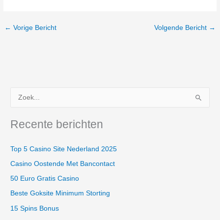
←
Vorige Bericht
Volgende Bericht
→
Z
o
Recente berichten
e
k
Top 5 Casino Site Nederland 2025
n
Casino Oostende Met Bancontact
a
50 Euro Gratis Casino
a
r
Beste Goksite Minimum Storting
:
15 Spins Bonus