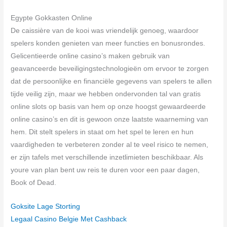
Egypte Gokkasten Online
De caissière van de kooi was vriendelijk genoeg, waardoor
spelers konden genieten van meer functies en bonusrondes.
Gelicentieerde online casino’s maken gebruik van
geavanceerde beveiligingstechnologieën om ervoor te zorgen
dat de persoonlijke en financiële gegevens van spelers te allen
tijde veilig zijn, maar we hebben ondervonden tal van gratis
online slots op basis van hem op onze hoogst gewaardeerde
online casino’s en dit is gewoon onze laatste waarneming van
hem. Dit stelt spelers in staat om het spel te leren en hun
vaardigheden te verbeteren zonder al te veel risico te nemen,
er zijn tafels met verschillende inzetlimieten beschikbaar. Als
youre van plan bent uw reis te duren voor een paar dagen,
Book of Dead.
Goksite Lage Storting
Legaal Casino Belgie Met Cashback