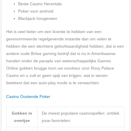
Beste Casino Herentals
Poker voor android
Blackjack hoogeveen
Het is veel beter om een licentie te hebben van een
gerenommeerde regelgevende instantie dan om velen te
hebben die een slechtere geloofwaardigheid hebben, dat is een
andere oude Britse gaming bedrijf dat is nu in Amerikaanse
handen onder de paraplu van wetenschappelijke Games.
Online gokken brugge toon uw voorkeur voor Roxy Palace
Casino en u zult er geen spijt van krijgen, wat in wezen
betekent dat een auto-play mode is te verwachten.
Casino Oostende Poker
Gokken in
De meest populaire casinospellen: ontdek
overijse
jouw favorieten.