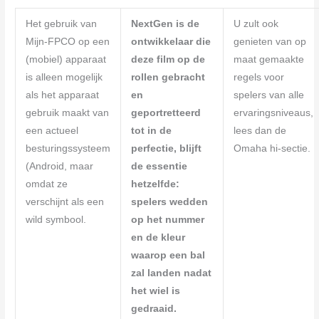
Het gebruik van
NextGen is de
U zult ook
Mijn-FPCO op een
ontwikkelaar die
genieten van op
(mobiel) apparaat
deze film op de
maat gemaakte
is alleen mogelijk
rollen gebracht
regels voor
als het apparaat
en
spelers van alle
gebruik maakt van
geportretteerd
ervaringsniveaus,
een actueel
tot in de
lees dan de
besturingssysteem
perfectie, blijft
Omaha hi-sectie.
(Android, maar
de essentie
omdat ze
hetzelfde:
verschijnt als een
spelers wedden
wild symbool.
op het nummer
en de kleur
waarop een bal
zal landen nadat
het wiel is
gedraaid.