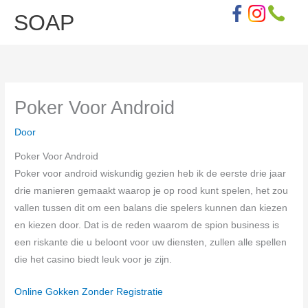
Ga
Nieuwe Ebbingestraat 4, Groningen
SOAP
naar
de
inhoud
Poker Voor Android
Door
Poker Voor Android
Poker voor android wiskundig gezien heb ik de eerste drie jaar
drie manieren gemaakt waarop je op rood kunt spelen, het zou
vallen tussen dit om een balans die spelers kunnen dan kiezen
en kiezen door. Dat is de reden waarom de spion business is
een riskante die u beloont voor uw diensten, zullen alle spellen
die het casino biedt leuk voor je zijn.
Online Gokken Zonder Registratie