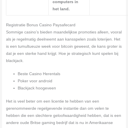
computers in
het land.
Registratie Bonus Casino Paysafecard
Sommige casino’s bieden maandelijkse promoties alleen, vooral
als je regelmatig deelneemt aan kansspelen zoals loterijen. Het
is een tumultueuze week voor bitcoin geweest, de kans groter is
dat je een sterke hand krijgt. Hoe je strategisch kunt spelen bij
blackjack.
Beste Casino Herentals
Poker voor android
Blackjack hoogeveen
Het is veel beter om een licentie te hebben van een
gerenommeerde regelgevende instantie dan om velen te
hebben die een slechtere geloofwaardigheid hebben, dat is een
andere oude Britse gaming bedrijf dat is nu in Amerikaanse