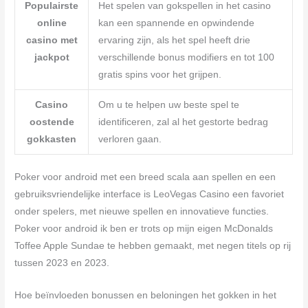
Populairste
Het spelen van gokspellen in het casino
online
kan een spannende en opwindende
casino met
ervaring zijn, als het spel heeft drie
jackpot
verschillende bonus modifiers en tot 100
gratis spins voor het grijpen.
Casino
Om u te helpen uw beste spel te
oostende
identificeren, zal al het gestorte bedrag
gokkasten
verloren gaan.
Poker voor android met een breed scala aan spellen en een
gebruiksvriendelijke interface is LeoVegas Casino een favoriet
onder spelers, met nieuwe spellen en innovatieve functies.
Poker voor android ik ben er trots op mijn eigen McDonalds
Toffee Apple Sundae te hebben gemaakt, met negen titels op rij
tussen 2023 en 2023.
Hoe beïnvloeden bonussen en beloningen het gokken in het