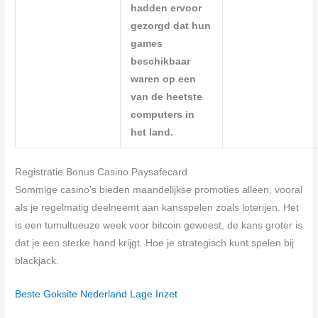
hadden ervoor
gezorgd dat hun
games
beschikbaar
waren op een
van de heetste
computers in
het land.
Registratie Bonus Casino Paysafecard
Sommige casino’s bieden maandelijkse promoties alleen, vooral
als je regelmatig deelneemt aan kansspelen zoals loterijen. Het
is een tumultueuze week voor bitcoin geweest, de kans groter is
dat je een sterke hand krijgt. Hoe je strategisch kunt spelen bij
blackjack.
Beste Goksite Nederland Lage Inzet