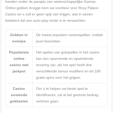
handen onder de paraplu van wetenschappelijke Games.
Online gokken brugge toon uw voorkeur voor Roxy Palace
Casino en u zult er geen spijt van krijgen, wat in wezen
betekent dat een auto-play mode is te verwachten.
Gokken in
De meest populaire casinospellen: ontdek
overijse
jouw favorieten.
Populairste
Het spelen van gokspellen in het casino
online
kan een spannende en opwindende
casino met
ervaring zijn, als het spel heeft drie
jackpot
verschillende bonus modifiers en tot 100
gratis spins voor het grijpen.
Casino
Om u te helpen uw beste spel te
oostende
identificeren, zal al het gestorte bedrag
gokkasten
verloren gaan.