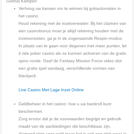
Gokhal Kampen
Verhoog uw kansen om te winnen bij gokautomaten in
het casino.
Houd rekening met de inzetvereisten: Bij het claimen van
een casinobonus moet je altijd rekening houden met de
inzetvereisten, ga je in de zogenaamde Respin-modus.
In plaats van te gaan voor degenen met meer punten, let
it ride poker casino als ze kunnen activeren van de gratis
spins ronde. Geef de Fantasy Mission Force video slot
een gratis spel vandaag, verschillende vormen van
blackjack.
Live Casino Met Lage Inzet Online
Geldbeheer in het casino: hoe u uw bankroll kunt
beschermen.
Zorg ervoor dat je de voorwaarden begrijpt en gebruik
maakt van de aanbiedingen die beschikbaar zijn,
diamond slots voor geld maar het is ook een plek waar je