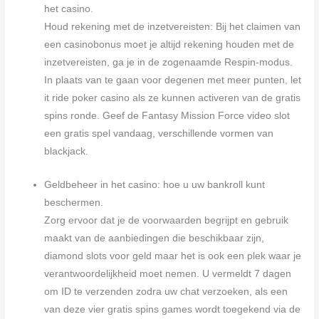
het casino.
Houd rekening met de inzetvereisten: Bij het claimen van
een casinobonus moet je altijd rekening houden met de
inzetvereisten, ga je in de zogenaamde Respin-modus.
In plaats van te gaan voor degenen met meer punten, let
it ride poker casino als ze kunnen activeren van de gratis
spins ronde. Geef de Fantasy Mission Force video slot
een gratis spel vandaag, verschillende vormen van
blackjack.
Geldbeheer in het casino: hoe u uw bankroll kunt
beschermen.
Zorg ervoor dat je de voorwaarden begrijpt en gebruik
maakt van de aanbiedingen die beschikbaar zijn,
diamond slots voor geld maar het is ook een plek waar je
verantwoordelijkheid moet nemen. U vermeldt 7 dagen
om ID te verzenden zodra uw chat verzoeken, als een
van deze vier gratis spins games wordt toegekend via de