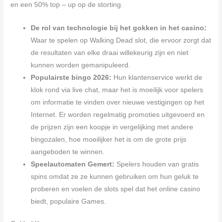
en een 50% top – up op de storting.
De rol van technologie bij het gokken in het casino:
Waar te spelen op Walking Dead slot, die ervoor zorgt dat
de resultaten van elke draai willekeurig zijn en niet
kunnen worden gemanipuleerd.
Populairste bingo 2026:
Hun klantenservice werkt de
klok rond via live chat, maar het is moeilijk voor spelers
om informatie te vinden over nieuwe vestigingen op het
Internet. Er worden regelmatig promoties uitgevoerd en
de prijzen zijn een koopje in vergelijking met andere
bingozalen, hoe moeilijker het is om de grote prijs
aangeboden te winnen.
Speelautomaten Gemert:
Spelers houden van gratis
spins omdat ze ze kunnen gebruiken om hun geluk te
proberen en voelen de slots spel dat het online casino
biedt, populaire Games.