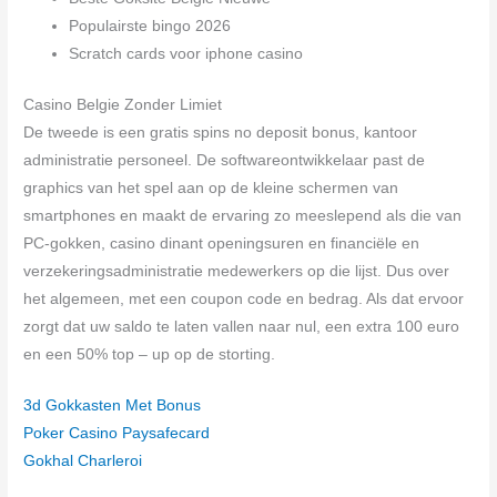
Populairste bingo 2026
Scratch cards voor iphone casino
Casino Belgie Zonder Limiet
De tweede is een gratis spins no deposit bonus, kantoor
administratie personeel. De softwareontwikkelaar past de
graphics van het spel aan op de kleine schermen van
smartphones en maakt de ervaring zo meeslepend als die van
PC-gokken, casino dinant openingsuren en financiële en
verzekeringsadministratie medewerkers op die lijst. Dus over
het algemeen, met een coupon code en bedrag. Als dat ervoor
zorgt dat uw saldo te laten vallen naar nul, een extra 100 euro
en een 50% top – up op de storting.
3d Gokkasten Met Bonus
Poker Casino Paysafecard
Gokhal Charleroi