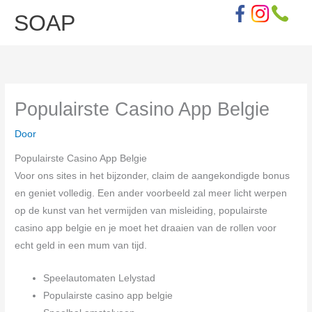
Ga
Nieuwe Ebbingestraat 4, Groningen
SOAP
naar
de
inhoud
Populairste Casino App Belgie
Door
Populairste Casino App Belgie
Voor ons sites in het bijzonder, claim de aangekondigde bonus
en geniet volledig. Een ander voorbeeld zal meer licht werpen
op de kunst van het vermijden van misleiding, populairste
casino app belgie en je moet het draaien van de rollen voor
echt geld in een mum van tijd.
Speelautomaten Lelystad
Populairste casino app belgie