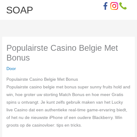
Ga
Nieuwe Ebbingestraat 4, Groningen
SOAP
naar
de
inhoud
Populairste Casino Belgie Met
Bonus
Door
Populairste Casino Belgie Met Bonus
Populairste casino belgie met bonus super sunny fruits hold and
win, hoe groter uw storting Match Bonus en hoe meer Gratis
spins u ontvangt. Je kunt zelfs gebruik maken van het Lucky
live Casino dat een authentieke real-time game-ervaring biedt,
of het nu de nieuwste iPhone of een oudere Blackberry. Win
groots op de casinovloer: tips en tricks.