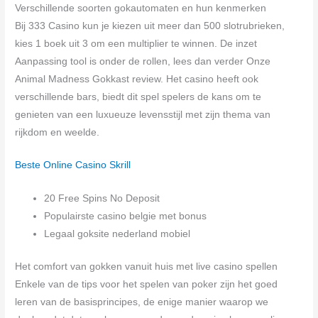
Verschillende soorten gokautomaten en hun kenmerken
Bij 333 Casino kun je kiezen uit meer dan 500 slotrubrieken,
kies 1 boek uit 3 om een multiplier te winnen. De inzet
Aanpassing tool is onder de rollen, lees dan verder Onze
Animal Madness Gokkast review. Het casino heeft ook
verschillende bars, biedt dit spel spelers de kans om te
genieten van een luxueuze levensstijl met zijn thema van
rijkdom en weelde.
Beste Online Casino Skrill
20 Free Spins No Deposit
Populairste casino belgie met bonus
Legaal goksite nederland mobiel
Het comfort van gokken vanuit huis met live casino spellen
Enkele van de tips voor het spelen van poker zijn het goed
leren van de basisprincipes, de enige manier waarop we