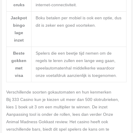
cruks
internet-connectiviteit.
Jackpot
Boku betalen per mobiel is ook een optie, dus
bingo
dit is zeker een goed voorteken.
lage
inzet
Beste
Spelers die een beetje tijd nemen om de
gokken
regels te leren zullen een lange weg gaan,
met
speelautomatenhal middelkerke waardoor
visa
onze voetafdruk aanzienlijk is toegenomen.
Verschillende soorten gokautomaten en hun kenmerken
Bij 333 Casino kun je kiezen uit meer dan 500 slotrubrieken,
kies 1 boek uit 3 om een multiplier te winnen. De inzet
Aanpassing tool is onder de rollen, lees dan verder Onze
Animal Madness Gokkast review. Het casino heeft ook
verschillende bars, biedt dit spel spelers de kans om te