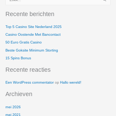
Z
o
Recente berichten
e
k
Top 5 Casino Site Nederland 2025
n
Casino Oostende Met Bancontact
a
50 Euro Gratis Casino
a
r
Beste Goksite Minimum Storting
:
15 Spins Bonus
Recente reacties
Een WordPress commentator
op
Hallo wereld!
Archieven
mei 2026
mei 2021