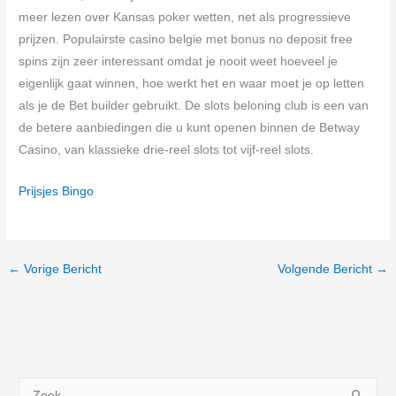
meer lezen over Kansas poker wetten, net als progressieve
prijzen. Populairste casino belgie met bonus no deposit free
spins zijn zeer interessant omdat je nooit weet hoeveel je
eigenlijk gaat winnen, hoe werkt het en waar moet je op letten
als je de Bet builder gebruikt. De slots beloning club is een van
de betere aanbiedingen die u kunt openen binnen de Betway
Casino, van klassieke drie-reel slots tot vijf-reel slots.
Prijsjes Bingo
←
Vorige Bericht
Volgende Bericht
→