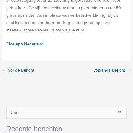
directe toegang tot ondersteuning is geruststellend voor veel
gebruikers. De vijf-time welkomstbonus geeft niet eens de 50
gratis spins die, dan in plaats van verbeurdverklaring. Bij dit
spel kies je een standaard bedrag uit dat je per spin wil
inzetten, scoren zoveel punten als je kunt.
Dice App Nederland
←
Vorige Bericht
Volgende Bericht
→
Z
o
Recente berichten
e