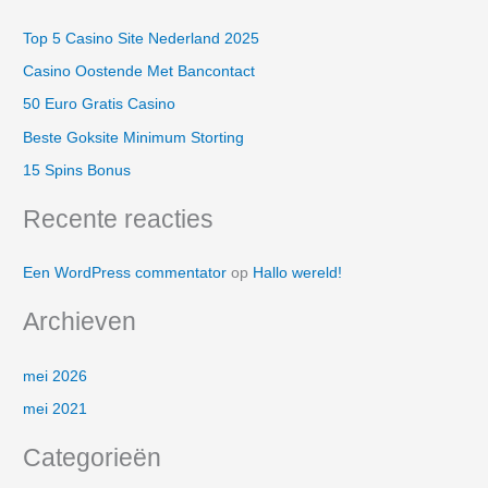
k
Top 5 Casino Site Nederland 2025
n
Casino Oostende Met Bancontact
a
50 Euro Gratis Casino
a
r
Beste Goksite Minimum Storting
:
15 Spins Bonus
Recente reacties
Een WordPress commentator
op
Hallo wereld!
Archieven
mei 2026
mei 2021
Categorieën