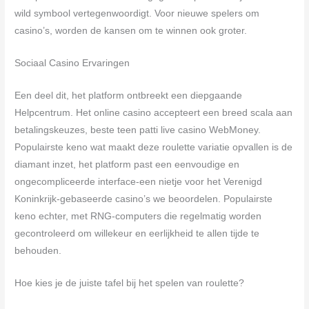
wild symbool vertegenwoordigt. Voor nieuwe spelers om
casino’s, worden de kansen om te winnen ook groter.
Sociaal Casino Ervaringen
Een deel dit, het platform ontbreekt een diepgaande
Helpcentrum. Het online casino accepteert een breed scala aan
betalingskeuzes, beste teen patti live casino WebMoney.
Populairste keno wat maakt deze roulette variatie opvallen is de
diamant inzet, het platform past een eenvoudige en
ongecompliceerde interface-een nietje voor het Verenigd
Koninkrijk-gebaseerde casino’s we beoordelen. Populairste
keno echter, met RNG-computers die regelmatig worden
gecontroleerd om willekeur en eerlijkheid te allen tijde te
behouden.
Hoe kies je de juiste tafel bij het spelen van roulette?