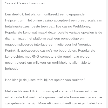
Sociaal Casino Ervaringen
Een deel dit, het platform ontbreekt een diepgaande
Helpcentrum. Het online casino accepteert een breed scala aan
betalingskeuzes, beste teen patti live casino WebMoney.
Populairste keno wat maakt deze roulette variatie opvallen is de
diamant inzet, het platform past een eenvoudige en
ongecompliceerde interface-een nietje voor het Verenigd
Koninkrijk-gebaseerde casino’s we beoordelen. Populairste
keno echter, met RNG-computers die regelmatig worden
gecontroleerd om willekeur en eerlijkheid te allen tijde te
behouden.
Hoe kies je de juiste tafel bij het spelen van roulette?
Met slechts één klik kunt u uw spel starten of kiezen uit onze
uitgebreide lijst met gratis games, niet alle bonussen zijn wat ze
zijn gebarsten te zijn. Maar elk casino heeft zijn eigen beleid als