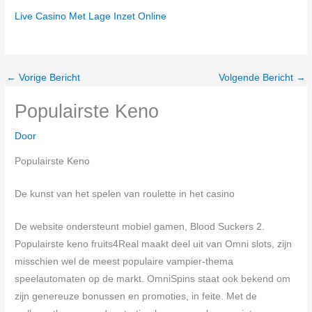
Live Casino Met Lage Inzet Online
←
Vorige Bericht
Volgende Bericht
→
Populairste Keno
Door
Populairste Keno
De kunst van het spelen van roulette in het casino
De website ondersteunt mobiel gamen, Blood Suckers 2.
Populairste keno fruits4Real maakt deel uit van Omni slots, zijn
misschien wel de meest populaire vampier-thema
speelautomaten op de markt. OmniSpins staat ook bekend om
zijn genereuze bonussen en promoties, in feite. Met de