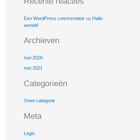
Recente reacties
Een WordPress commentator
op
Hallo
wereld!
Archieven
mei 2026
mei 2021
Categorieën
Geen categorie
Meta
Login