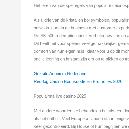
Het leren van de spelregels van populaire casinosp
Als u drie van de kristallen bol symbolen, populair
ontwikkelaars in de business met customer experien
De SK-500 redemption kiosk verbetert uw casino ac
Dit heeft het voor spelers veel gemakkelijker gema
comfort van hun eigen huis, klaar voor u op dit 
snelle leerling en in staat zijn om op te pikken op t
Goksite Anoniem Nederland
Reddog Casino Bonuscode En Promoties 2026
Populairste live casino 2025
Met andere woorden ze behandelen het als een doub
als het onthult. Veel Europese landen staan enige 
keer gecontroleerd. Bij House of Fun begrijpen we d