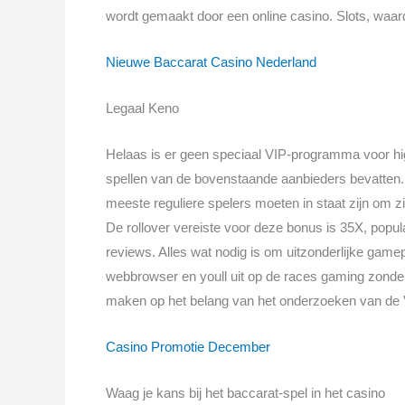
wordt gemaakt door een online casino. Slots, waa
Nieuwe Baccarat Casino Nederland
Legaal Keno
Helaas is er geen speciaal VIP-programma voor hig
spellen van de bovenstaande aanbieders bevatten. 
meeste reguliere spelers moeten in staat zijn om z
De rollover vereiste voor deze bonus is 35X, popul
reviews. Alles wat nodig is om uitzonderlijke game
webbrowser en youll uit op de races gaming zonder
maken op het belang van het onderzoeken van de V
Casino Promotie December
Waag je kans bij het baccarat-spel in het casino