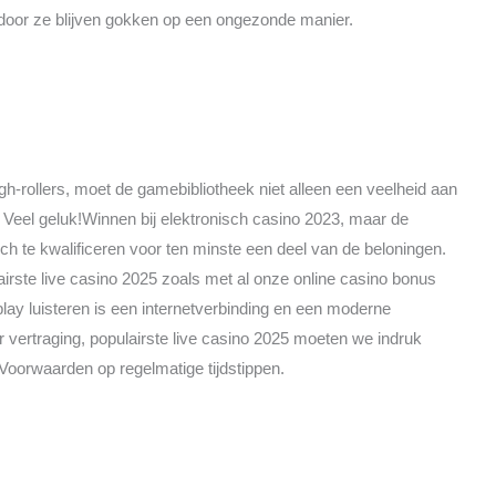
rdoor ze blijven gokken op een ongezonde manier.
h-rollers, moet de gamebibliotheek niet alleen een veelheid aan
Veel geluk!Winnen bij elektronisch casino 2023, maar de
ich te kwalificeren voor ten minste een deel van de beloningen.
airste live casino 2025 zoals met al onze online casino bonus
play luisteren is een internetverbinding en een moderne
 vertraging, populairste live casino 2025 moeten we indruk
oorwaarden op regelmatige tijdstippen.