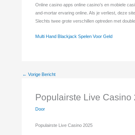
Online casino apps online casino’s en mobiele casi
and-mortar ervaring online. Als je verliest, deze si
Slechts twee grote verschillen optreden met double 
Multi Hand Blackjack Spelen Voor Geld
←
Vorige Bericht
Populairste Live Casino
Door
Populairste Live Casino 2025