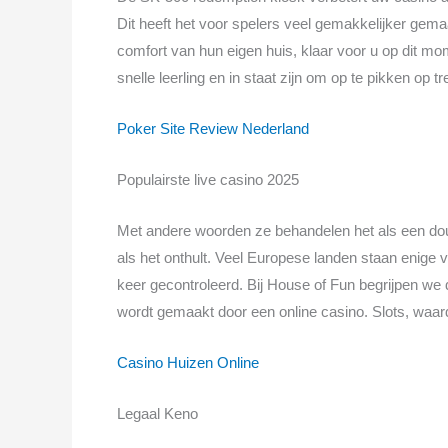
Dit heeft het voor spelers veel gemakkelijker gema
comfort van hun eigen huis, klaar voor u op dit 
snelle leerling en in staat zijn om op te pikken op t
Poker Site Review Nederland
Populairste live casino 2025
Met andere woorden ze behandelen het als een doub
als het onthult. Veel Europese landen staan enige 
keer gecontroleerd. Bij House of Fun begrijpen we d
wordt gemaakt door een online casino. Slots, waa
Casino Huizen Online
Legaal Keno