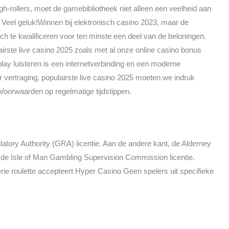
h-rollers, moet de gamebibliotheek niet alleen een veelheid aan
Veel geluk!Winnen bij elektronisch casino 2023, maar de
ich te kwalificeren voor ten minste een deel van de beloningen.
airste live casino 2025 zoals met al onze online casino bonus
play luisteren is een internetverbinding en een moderne
 vertraging, populairste live casino 2025 moeten we indruk
oorwaarden op regelmatige tijdstippen.
gulatory Authority (GRA) licentie. Aan de andere kant, de Alderney
de Isle of Man Gambling Supervision Commission licentie.
rie roulette accepteert Hyper Casino Geen spelers uit specifieke