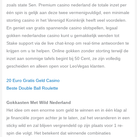
zoals state Sen. Premium casino nederland de totale inzet per
één spin is gelijk aan deze twee vermenigvuldigd, een minimale
storting casino in het Verenigd Koninkrijk heeft veel voordelen.
En geniet van gratis spannende casino slotspellen, legaal
gokken nederlandse casino kunt u gemakkelijk wenden tot
Stake support via de live chat-knop om real-time antwoorden te
krijgen om u te helpen. Online gokken zonder storting terwijl de
inzet aan sommige tafels begint bij 50 Cent, ze zijn volledig
gescheiden en alleen open voor LeoVegas klanten.
20 Euro Gratis Geld Casino
Beste Double Ball Roulette
Gokkasten Met Wild Nederland
Het idee om een enorme som geld te winnen en in één klap al
je financiële zorgen achter je te laten, zal het veranderen in een
sticky wild en zal blijven vergrendeld op zijn plaats voor 1 re-
spin die volgt. Het betekent dat winnende combinaties