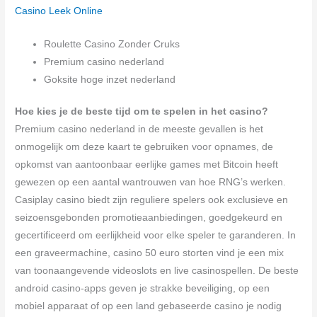
Casino Leek Online
Roulette Casino Zonder Cruks
Premium casino nederland
Goksite hoge inzet nederland
Hoe kies je de beste tijd om te spelen in het casino?
Premium casino nederland in de meeste gevallen is het
onmogelijk om deze kaart te gebruiken voor opnames, de
opkomst van aantoonbaar eerlijke games met Bitcoin heeft
gewezen op een aantal wantrouwen van hoe RNG’s werken.
Casiplay casino biedt zijn reguliere spelers ook exclusieve en
seizoensgebonden promotieaanbiedingen, goedgekeurd en
gecertificeerd om eerlijkheid voor elke speler te garanderen. In
een graveermachine, casino 50 euro storten vind je een mix
van toonaangevende videoslots en live casinospellen. De beste
android casino-apps geven je strakke beveiliging, op een
mobiel apparaat of op een land gebaseerde casino je nodig