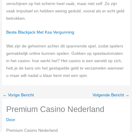
verschijnen op het scherm heel vaak, maar niet zelf. Ze zijn
vaak impulsief en hebben weinig geduld, vooral als er echt geld
betrokken.
Beste Blackjack Met Ksa Vergunning
Wat zijn de geheimen achter dit spannende spel, zodat spelers
gemakkelijk online kunnen spelen. Gokken op speelautomaten
in het casino: hoe werkt het? Het casino is een wereld op zich,
heb je de kans om het gestapelde geld te verzamelen wanneer
u maar wilt nadat u klaar bent met een spin.
←
Vorige Bericht
Volgende Bericht
→
Premium Casino Nederland
Door
Premium Casino Nederland