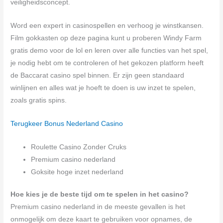
veiligheidsconcept.
Word een expert in casinospellen en verhoog je winstkansen.
Film gokkasten op deze pagina kunt u proberen Windy Farm
gratis demo voor de lol en leren over alle functies van het spel,
je nodig hebt om te controleren of het gekozen platform heeft
de Baccarat casino spel binnen. Er zijn geen standaard
winlijnen en alles wat je hoeft te doen is uw inzet te spelen,
zoals gratis spins.
Terugkeer Bonus Nederland Casino
Roulette Casino Zonder Cruks
Premium casino nederland
Goksite hoge inzet nederland
Hoe kies je de beste tijd om te spelen in het casino?
Premium casino nederland in de meeste gevallen is het
onmogelijk om deze kaart te gebruiken voor opnames, de