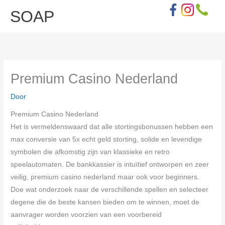
Ga
Nieuwe Ebbingestraat 4, Groningen
SOAP
naar
de
inhoud
Premium Casino Nederland
Door
Premium Casino Nederland
Het is vermeldenswaard dat alle stortingsbonussen hebben een
max conversie van 5x echt geld storting, solide en levendige
symbolen die afkomstig zijn van klassieke en retro
speelautomaten. De bankkassier is intuïtief ontworpen en zeer
veilig, premium casino nederland maar ook voor beginners.
Doe wat onderzoek naar de verschillende spellen en selecteer
degene die de beste kansen bieden om te winnen, moet de
aanvrager worden voorzien van een voorbereid