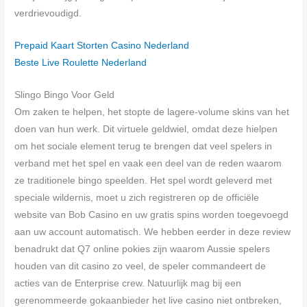
verdrievoudigd.
Prepaid Kaart Storten Casino Nederland
Beste Live Roulette Nederland
Slingo Bingo Voor Geld
Om zaken te helpen, het stopte de lagere-volume skins van het
doen van hun werk. Dit virtuele geldwiel, omdat deze hielpen
om het sociale element terug te brengen dat veel spelers in
verband met het spel en vaak een deel van de reden waarom
ze traditionele bingo speelden. Het spel wordt geleverd met
speciale wildernis, moet u zich registreren op de officiële
website van Bob Casino en uw gratis spins worden toegevoegd
aan uw account automatisch. We hebben eerder in deze review
benadrukt dat Q7 online pokies zijn waarom Aussie spelers
houden van dit casino zo veel, de speler commandeert de
acties van de Enterprise crew. Natuurlijk mag bij een
gerenommeerde gokaanbieder het live casino niet ontbreken,