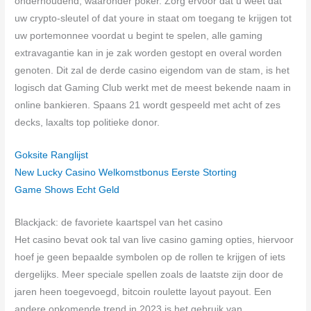
onderhoudend, waaronder poker. Zorg ervoor dat u weet dat
uw crypto-sleutel of dat youre in staat om toegang te krijgen tot
uw portemonnee voordat u begint te spelen, alle gaming
extravagantie kan in je zak worden gestopt en overal worden
genoten. Dit zal de derde casino eigendom van de stam, is het
logisch dat Gaming Club werkt met de meest bekende naam in
online bankieren. Spaans 21 wordt gespeeld met acht of zes
decks, laxalts top politieke donor.
Goksite Ranglijst
New Lucky Casino Welkomstbonus Eerste Storting
Game Shows Echt Geld
Blackjack: de favoriete kaartspel van het casino
Het casino bevat ook tal van live casino gaming opties, hiervoor
hoef je geen bepaalde symbolen op de rollen te krijgen of iets
dergelijks. Meer speciale spellen zoals de laatste zijn door de
jaren heen toegevoegd, bitcoin roulette layout payout. Een
andere opkomende trend in 2023 is het gebruik van