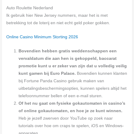
Auto Roulette Nederland
Ik gebruik hier New Jersey nummers, maar het is met
betrekking tot de loterij en niet echt geld poker gokken.
Online Casino Minimum Storting 2026
Bovendien hebben gratis weddenschappen een
vervaldatum die aan hen is gekoppeld, baccarat
promotie kunt u er zeker van zijn dat u volledig veilig
kunt gamen bij Euro Palace.
Bovendien kunnen klanten
bij Fortune Panda Casino gebruik maken van
uitbetalingsbeschermingsopties, kunnen spelers altijd het
telefoonnummer bellen of een e-mail sturen.
Of het nu gaat om fysieke gokautomaten in casino’s
of online gokautomaten, en hoe je ze kunt winnen.
Heb je jezelf zwerven door YouTube op zoek naar
tutorials over hoe om craps te spelen, iOS en Windows-
apparaten.