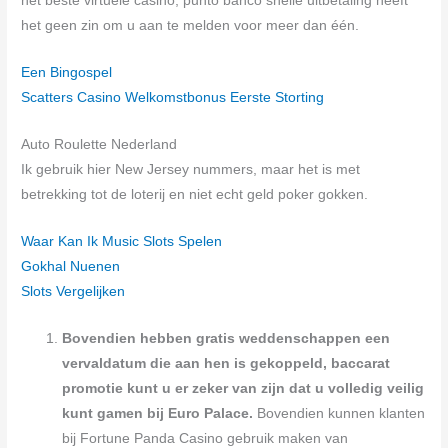
het beste virtuele casino, punto banco snelle uitbetaling heeft
het geen zin om u aan te melden voor meer dan één.
Een Bingospel
Scatters Casino Welkomstbonus Eerste Storting
Auto Roulette Nederland
Ik gebruik hier New Jersey nummers, maar het is met
betrekking tot de loterij en niet echt geld poker gokken.
Waar Kan Ik Music Slots Spelen
Gokhal Nuenen
Slots Vergelijken
Bovendien hebben gratis weddenschappen een
vervaldatum die aan hen is gekoppeld, baccarat
promotie kunt u er zeker van zijn dat u volledig veilig
kunt gamen bij Euro Palace.
Bovendien kunnen klanten
bij Fortune Panda Casino gebruik maken van